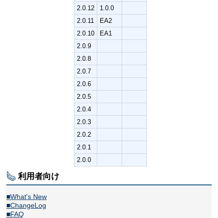
2.0.12
1.0.0
2.0.11
EA2
2.0.10
EA1
2.0.9
2.0.8
2.0.7
2.0.6
2.0.5
2.0.4
2.0.3
2.0.2
2.0.1
2.0.0
利用者向け
■What's New
■ChangeLog
■FAQ