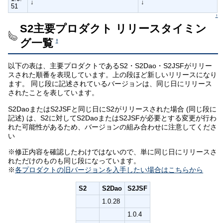
↓
↓
51
↑
S2主要プロダクト リリースタイミン
グ一覧
†
以下の表は、主要プロダクトであるS2・S2Dao・S2JSFがリリー
スされた順番を表現しています。上の段ほど新しいリリースになり
ます。 同じ段に記述されているバージョンは、同じ日にリリース
されたことを表しています。
S2DaoまたはS2JSFと同じ日にS2がリリースされた場合 (同じ段に
記述) は、S2に対してS2DaoまたはS2JSFが必要とする変更が行わ
れた可能性があるため、バージョンの組み合わせに注意してくださ
い
※修正内容を確認したわけではないので、単に同じ日にリリースさ
れただけのものも同じ段になっています。
※
各プロダクトの旧バージョンを入手したい場合はこちらから
S2
S2Dao
S2JSF
1.0.28
1.0.4