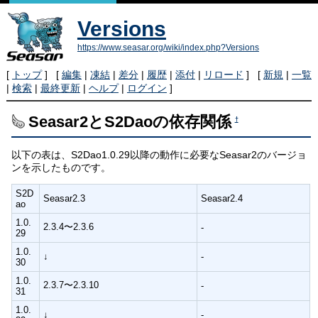
Versions
https://www.seasar.org/wiki/index.php?Versions
[
トップ
] [
編集
|
凍結
|
差分
|
履歴
|
添付
|
リロード
] [
新規
|
一覧
|
検索
|
最終更新
|
ヘルプ
|
ログイン
]
Seasar2とS2Daoの依存関係
†
以下の表は、S2Dao1.0.29以降の動作に必要なSeasar2のバージョ
ンを示したものです。
S2D
Seasar2.3
Seasar2.4
ao
1.0.
2.3.4〜2.3.6
-
29
1.0.
↓
-
30
1.0.
2.3.7〜2.3.10
-
31
1.0.
↓
-