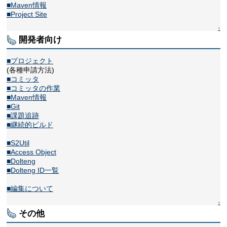
■Maven情報
■Project Site
↑
開発者向け
■プロジェクト
(各種申請方法)
■コミッタ
■コミッタの作業
■Maven情報
■Git
■課題追跡
■継続的ビルド
■S2Util
■Access Object
■Dolteng
■Dolteng ID一覧
■編集について
↑
その他