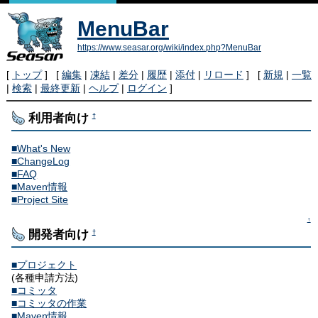
MenuBar
https://www.seasar.org/wiki/index.php?MenuBar
[
トップ
] [
編集
|
凍結
|
差分
|
履歴
|
添付
|
リロード
] [
新規
|
一覧
|
検索
|
最終更新
|
ヘルプ
|
ログイン
]
利用者向け
†
■What's New
■ChangeLog
■FAQ
■Maven情報
■Project Site
↑
開発者向け
†
■プロジェクト
(各種申請方法)
■コミッタ
■コミッタの作業
■Maven情報