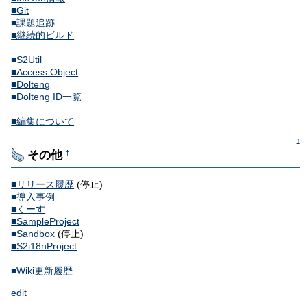
■Git
■課題追跡
■継続的ビルド
■S2Util
■Access Object
■Dolteng
■Dolteng ID一覧
■編集について
↑
その他
†
■リリース履歴
(停止)
■導入事例
■くーす
■SampleProject
■Sandbox
(停止)
■S2i18nProject
■Wiki更新履歴
edit