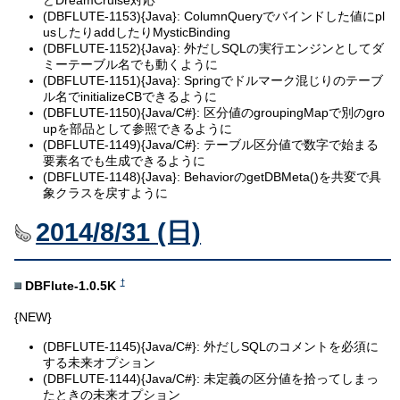
どDreamCruise対応
(DBFLUTE-1153){Java}: ColumnQueryでバインドした値にpl
usしたりaddしたりMysticBinding
(DBFLUTE-1152){Java}: 外だしSQLの実行エンジンとしてダ
ミーテーブル名でも動くように
(DBFLUTE-1151){Java}: Springでドルマーク混じりのテーブ
ル名でinitializeCBできるように
(DBFLUTE-1150){Java/C#}: 区分値のgroupingMapで別のgro
upを部品として参照できるように
(DBFLUTE-1149){Java/C#}: テーブル区分値で数字で始まる
要素名でも生成できるように
(DBFLUTE-1148){Java}: BehaviorのgetDBMeta()を共変で具
象クラスを戻すように
2014/8/31 (日)
†
DBFlute-1.0.5K
{NEW}
(DBFLUTE-1145){Java/C#}: 外だしSQLのコメントを必須に
する未来オプション
(DBFLUTE-1144){Java/C#}: 未定義の区分値を拾ってしまっ
たときの未来オプション