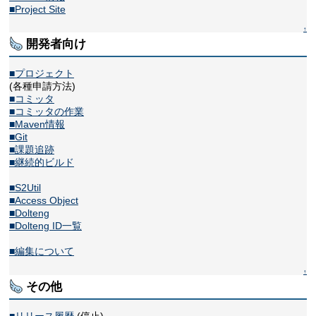
■Project Site
↑
開発者向け
■プロジェクト
(各種申請方法)
■コミッタ
■コミッタの作業
■Maven情報
■Git
■課題追跡
■継続的ビルド
■S2Util
■Access Object
■Dolteng
■Dolteng ID一覧
■編集について
↑
その他