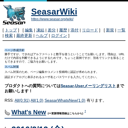
SeasarWiki
https://www.seasar.org/wiki/
[
トップ
] [
編集
|
凍結
|
差分
|
履歴
|
添付
|
リロード
] [
新規
|
一覧
|
検索
|
最終更新
|
ヘルプ
|
ログイン
]
ページ作成方針
勝手ですが、できればアルファベットと数字を使うということでお願いします。理由は、URL
だけで内容を判断できるようにするためです。ちょっと面倒ですが、別名でリンクを張ること
もできますので、ご協力をお願いします。
スパム対策
スパム対策のため、ページ編集やコメント投稿時に認証が求められます。
認証ダイアログに表示されるユーザ名とパスワードを入力してください。
プロダクトへの質問については
Seasar-Userメーリングリスト
まで
お願いします！
RSS:
All(0.91)
All(1.0)
SeasarWhatsNew(1.0)
有ります。
What's New
†
(<<更新情報登録はこちらから)