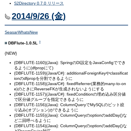
S2Directory 0.7.0 リリース
2014/9/26 (金)
SeasarWhatsNew
†
DBFlute-1.0.5L
{NEW}
(DBFLUTE-1160){Java}: SpringのDI設定をJavaConfigででき
るように(dfpropにて)
(DBFLUTE-1159){Java/C#}: additionalForeignKeyやclassificat
ionのdfpropを分割できるように
(DBFLUTE-1158){Java/C#}: fixedReferrer(業務的many-to-on
e)のときにReverseFKが生成されないようにする
(DBFLUTE-1157){Java/C#}: fixedConditionの埋め込み区分値
で区分値グループを指定できるように
(DBFLUTE-1156){Java}: ColumnQueryでMySQLのビット絞
り込み(オプション)ができるように
(DBFLUTE-1155){Java}: ColumnQueryのoptionのaddDay()な
ど二回呼べるように
(DBFLUTE-1154){Java}: ColumnQueryのoptionのaddDay()な