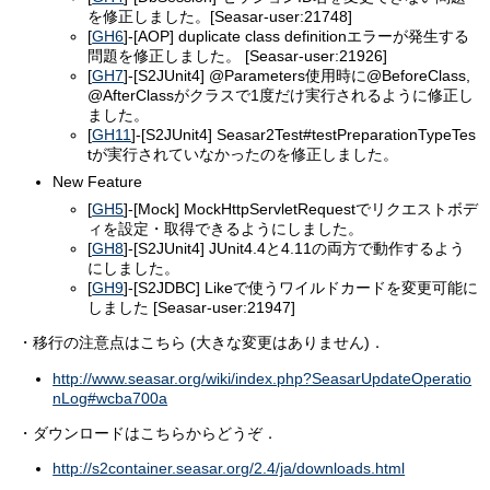
を修正しました。[Seasar-user:21748]
[
GH6
]-[AOP] duplicate class definitionエラーが発生する
問題を修正しました。 [Seasar-user:21926]
[
GH7
]-[S2JUnit4] @Parameters使用時に@BeforeClass,
@AfterClassがクラスで1度だけ実行されるように修正し
ました。
[
GH11
]-[S2JUnit4] Seasar2Test#testPreparationTypeTes
tが実行されていなかったのを修正しました。
New Feature
[
GH5
]-[Mock] MockHttpServletRequestでリクエストボデ
ィを設定・取得できるようにしました。
[
GH8
]-[S2JUnit4] JUnit4.4と4.11の両方で動作するよう
にしました。
[
GH9
]-[S2JDBC] Likeで使うワイルドカードを変更可能に
しました [Seasar-user:21947]
・移行の注意点はこちら (大きな変更はありません)．
http://www.seasar.org/wiki/index.php?SeasarUpdateOperatio
nLog#wcba700a
・ダウンロードはこちらからどうぞ．
http://s2container.seasar.org/2.4/ja/downloads.html