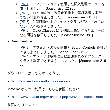
[
PR-1
] - アノテーションを使用した挿入処理のエラーを
修正しました。 [Seasar-user:21958]
[
PR-3
] - TLS 接続時に暗号化通信上で認証処理を実行し
てない問題を修正しました。 [Seasar-user:21958]
[
PR-5
] - 2 個以降のオブジェクトクラスが使用されてい
なかったのを修正しました。
[
PR-6
] - ObjectClasses に 3 個以上指定するとエラーに
なる問題を修正しました。[Seasar-user:21981]
New Feature
[
PR-2
] - デフォルトの接続情報と SearchControls を設定
できるようにしました。[Seasar-user:21958]
[
PR-4
] - エントリ作成時に自動追加されるオブジェクト
クラスを設定できるようにしました。 [Seasar-user:219
77]
・ダウンロードはこちらからどうぞ。
http://s2directory.sandbox.seasar.org/
・Maven2 からのご利用はこちらを参照ください。
http://www.seasar.org/wiki/index.php?Maven2RepoRemote
・前回のリリースノート