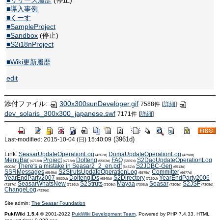
■リリース履歴
(停止)
■導入事例
■くーす
■SampleProject
■Sandbox
(停止)
■S2i18nProject
■Wiki更新履歴
edit
添付ファイル:
300x300sunDeveloper.gif
7588件
[
詳細
]
dev_solaris_300x300_japanese.swf
7171件
[
詳細
]
(3961d)
Last-modified: 2015-10-04 (日) 15:40:09
Link:
SeasarUpdateOperationLog
DomaUpdateOperationLog
(4262d)
(4298d)
MenuBar
Project
Dolteng
FAQ
S2DaoUpdateOperationLog
(4718d)
(4718d)
(5503d)
(5897d)
There's a mistake in Seasar2_2_en.pdf
S2JDBC-Gen
(6002d)
(6457d)
(6513d)
SSRMessages
S2StrutsUpdateOperationLog
Committer
(6549d)
(6575d)
(6677d)
YearEndParty2007
DoltengIDs
S2Directory
YearEndParty2006
(6830d)
(6840d)
(7160d)
SeasarWhatsNew
S2Struts
Mayaa
Seasar
S2JSF
(7187d)
(7193d)
(7308d)
(7308d)
(7308d)
(7308d)
ChangeLog
(7336d)
Site admin:
The Seasar Foundation
PukiWiki 1.5.4
© 2001-2022
PukiWiki Development Team
. Powered by PHP 7.4.33. HTML