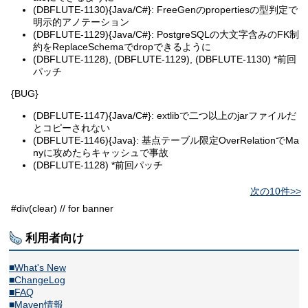
(DBFLUTE-1130){Java/C#}: FreeGenのpropertiesの型判定で
明示的アノテーション
(DBFLUTE-1129){Java/C#}: PostgreSQLの大文字含みのFK制
約をReplaceSchemaでdropできるように
(DBFLUTE-1128), (DBFLUTE-1129), (DBFLUTE-1130) *前回
パッチ
{BUG}
(DBFLUTE-1147){Java/C#}: extlibで二つ以上のjarファイルだ
とコピーされない
(DBFLUTE-1146){Java}: 基点テーブル限定OverRelationでMa
nyに攻めたらキャッシュで事故
(DBFLUTE-1128) *前回パッチ
次の10件>>
#div(clear) // for banner
利用者向け
■What's New
■ChangeLog
■FAQ
■Maven情報