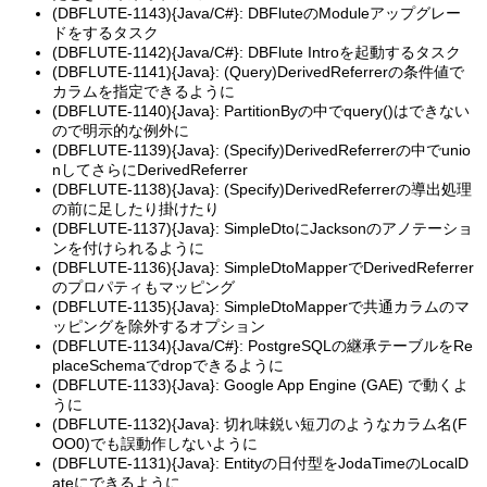
(DBFLUTE-1143){Java/C#}: DBFluteのModuleアップグレー
ドをするタスク
(DBFLUTE-1142){Java/C#}: DBFlute Introを起動するタスク
(DBFLUTE-1141){Java}: (Query)DerivedReferrerの条件値で
カラムを指定できるように
(DBFLUTE-1140){Java}: PartitionByの中でquery()はできない
ので明示的な例外に
(DBFLUTE-1139){Java}: (Specify)DerivedReferrerの中でunio
nしてさらにDerivedReferrer
(DBFLUTE-1138){Java}: (Specify)DerivedReferrerの導出処理
の前に足したり掛けたり
(DBFLUTE-1137){Java}: SimpleDtoにJacksonのアノテーショ
ンを付けられるように
(DBFLUTE-1136){Java}: SimpleDtoMapperでDerivedReferrer
のプロパティもマッピング
(DBFLUTE-1135){Java}: SimpleDtoMapperで共通カラムのマ
ッピングを除外するオプション
(DBFLUTE-1134){Java/C#}: PostgreSQLの継承テーブルをRe
placeSchemaでdropできるように
(DBFLUTE-1133){Java}: Google App Engine (GAE) で動くよ
うに
(DBFLUTE-1132){Java}: 切れ味鋭い短刀のようなカラム名(F
OO0)でも誤動作しないように
(DBFLUTE-1131){Java}: Entityの日付型をJodaTimeのLocalD
ateにできるように