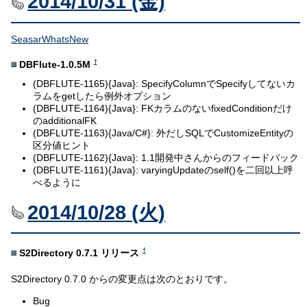
2014/10/31 (金)
SeasarWhatsNew
†
DBFlute-1.0.5M
(DBFLUTE-1165){Java}: SpecifyColumnでSpecifyしてないカ
ラムをgetしたら例外オプション
(DBFLUTE-1164){Java}: FKカラムのないfixedConditionだけ
のadditionalFK
(DBFLUTE-1163){Java/C#}: 外だしSQLでCustomizeEntityの
区分値ヒント
(DBFLUTE-1162){Java}: 1.1開発中さんからのフィードバック
(DBFLUTE-1161){Java}: varyingUpdateのself()を二回以上呼
べるように
2014/10/28 (火)
†
S2Directory 0.7.1 リリース
S2Directory 0.7.0 からの変更点は次のとおりです。
Bug