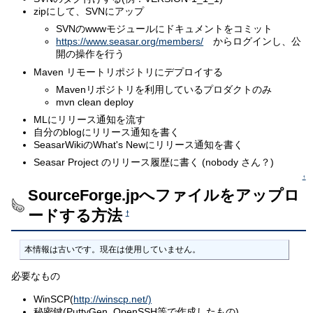
zipにして、SVNにアップ
SVNのwwwモジュールにドキュメントをコミット
https://www.seasar.org/members/
からログインし、公
開の操作を行う
Maven リモートリポジトリにデプロイする
Mavenリポジトリを利用しているプロダクトのみ
mvn clean deploy
MLにリリース通知を流す
自分のblogにリリース通知を書く
SeasarWikiのWhat's Newにリリース通知を書く
Seasar Project のリリース履歴に書く (nobody さん？)
↑
SourceForge.jpへファイルをアップロ
ードする方法
†
本情報は古いです。現在は使用していません。
必要なもの
WinSCP(
http://winscp.net/)
秘密鍵(PuttyGen, OpenSSH等で作成したもの)