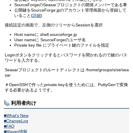
SourceForgeのSeasarプロジェクトの開発メンバーである事
公開鍵をSourceForge.jpのアカウント管理画面から登録して
いること(
詳細
)
接続設定の画面で、左側のツリーからSessionを選択
Host nameに shell.sourceforge.jp
User nameに SourceForgeのユーザ名
Private key file にプライベート鍵のファイルを指定
Loginボタンをクリックするとパスワードを聞かれるので鍵のパス
ワードを入力する。
Seasarプロジェクトのルートディレクトは /home/groups/s/se/sea
sar
＃OpenSSHで作ったprivate keyを使うためには、PuttyGenで変換
する必要があるようです。
利用者向け
■What's New
■ChangeLog
■FAQ
■Maven情報