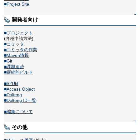
■Project Site
↑
開発者向け
■プロジェクト
(各種申請方法)
■コミッタ
■コミッタの作業
■Maven情報
■Git
■課題追跡
■継続的ビルド
■S2Util
■Access Object
■Dolteng
■Dolteng ID一覧
■編集について
↑
その他