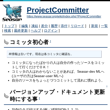
ProjectCommitter
https://www.seasar.org/wiki/index.php?ProjectCommitter
[
トップ
] [
編集
|
凍結
|
差分
|
履歴
|
添付
|
リロード
] [
新規
|
一覧
|
検索
|
最終更新
|
ヘルプ
|
ログイン
]
コミッタ初心者
†
本情報は古いです。現在は各コミッタに確認を。
コミッタになったばかりの人は自分の作ったソースをコミッ
トして行くだけでＯＫ！
コミッタの人はわからないことがあれば、Seasar-dev MLへ
(ユーザの方はSeasar-user MLへ)
自分のソースをちょっとづつコミットして流れに慣れよう。
↑
バージョンアップ・ドキュメント更新
時にする事
†
SVNのタグ付けする(例：VERSION-1_1_1)