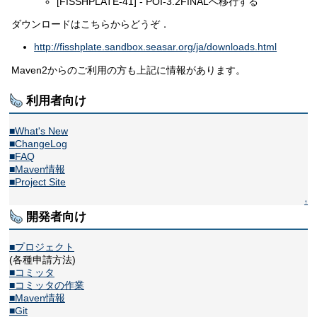
[FISSHPLATE-41] - POI-3.2FINALへ移行する
ダウンロードはこちらからどうぞ．
http://fisshplate.sandbox.seasar.org/ja/downloads.html
Maven2からのご利用の方も上記に情報があります。
利用者向け
■What's New
■ChangeLog
■FAQ
■Maven情報
■Project Site
↑
開発者向け
■プロジェクト
(各種申請方法)
■コミッタ
■コミッタの作業
■Maven情報
■Git