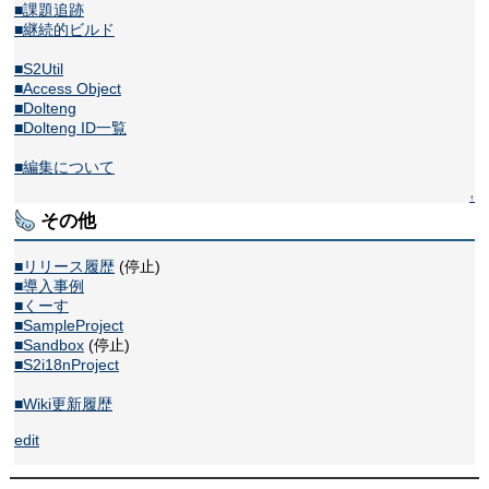
■課題追跡
■継続的ビルド
■S2Util
■Access Object
■Dolteng
■Dolteng ID一覧
■編集について
↑
その他
■リリース履歴
(停止)
■導入事例
■くーす
■SampleProject
■Sandbox
(停止)
■S2i18nProject
■Wiki更新履歴
edit