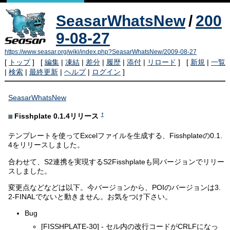
SeasarWhatsNew
/
200
9-08-27
https://www.seasar.org/wiki/index.php?SeasarWhatsNew/2009-08-27
[
トップ
] [
編集
|
凍結
|
差分
|
履歴
|
添付
|
リロード
] [
新規
|
一覧
|
検索
|
最終更新
|
ヘルプ
|
ログイン
]
SeasarWhatsNew
†
Fisshplate 0.1.4リリース
テンプレートを使ってExcelファイルを生成する、Fisshplateの0.1.
4をリリースしました。
合わせて、S2連携を実現するS2Fisshplateも同バージョンでリリー
スしました。
変更点などなどは以下。今バージョンから、POIのバージョンは3.
2-FINALでないと動きません。お気をつけ下さい。
Bug
[FISSHPLATE-30] - セル内の改行コードがCRLFになっ