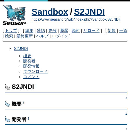
Sandbox
/
S2JNDI
https://www.seasar.org/wiki/index.php?Sandbox/S2JNDI
[
トップ
] [
編集
|
凍結
|
差分
|
履歴
|
添付
|
リロード
] [
新規
|
一覧
|
検索
|
最終更新
|
ヘルプ
|
ログイン
]
S2JNDI
概要
開発者
開発情報
ダウンロード
コメント
S2JNDI
†
↑
概要
†
↑
開発者
†
↑