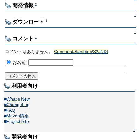
開発情報
†
↑
ダウンロード
†
↑
コメント
†
コメントはありません。
Comment/Sandbox/S2JNDI
お名前:
利用者向け
■What's New
■ChangeLog
■FAQ
■Maven情報
■Project Site
↑
開発者向け