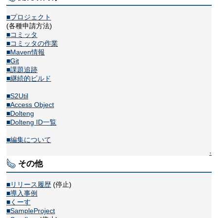
■プロジェクト
(各種申請方法)
■コミッタ
■コミッタの作業
■Maven情報
■Git
■課題追跡
■継続的ビルド
■S2Util
■Access Object
■Dolteng
■Dolteng ID一覧
■編集について
↑
その他
■リリース履歴
(停止)
■導入事例
■くーす
■SampleProject