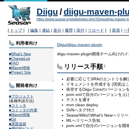
Diigu
/
diigu-maven-pl
https://www.seasar.org/wiki/index.php?Diigu/diigu-maven-p
[
トップ
] [
編集
|
凍結
|
差分
|
履歴
|
添付
|
リロード
] [
新規
|
一
利用者向け
Diigu/diigu-maven-plugin
diigu-maven-plugin開発チーム向
■What's New
■ChangeLog
■FAQ
リリース手順
†
■Maven情報
■Project Site
必要に応じてJIRAのエントリを解
↑
ドキュメントを作成する (現状はこのw
開発者向け
依存するDiigu Coreのバージョン
pom.xmlで自分のバージョンを上
■プロジェクト
テストを通す
(各種申請方法)
mvn clean deploy
■コミッタ
SVNへタグ付け
■コミッタの作業
■Maven情報
SeasarWikiのWhat's Newへリ
■Git
MLへリリース告知
■課題追跡
pom.xmlで自分のバージョンを開発
■継続的ビルド