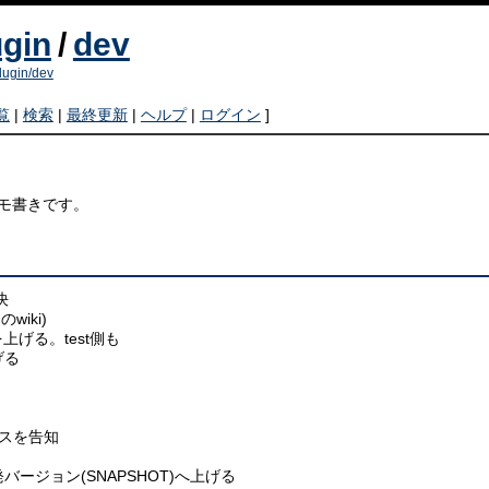
ugin
/
dev
lugin/dev
覧
|
検索
|
最終更新
|
ヘルプ
|
ログイン
]
けのメモ書きです。
決
iki)
を上げる。test側も
げる
リースを告知
バージョン(SNAPSHOT)へ上げる