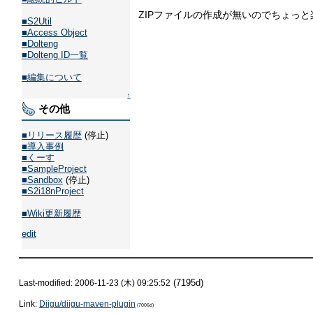
ZIPファイルの作成が無いのでちょっと
■S2Util
■Access Object
■Dolteng
■Dolteng ID一覧
■編集について
↑
その他
■リリース履歴
(停止)
■導入事例
■くーす
■SampleProject
■Sandbox
(停止)
■S2i18nProject
■Wiki更新履歴
edit
(7195d)
Last-modified: 2006-11-23 (木) 09:25:52
Link:
Diigu/diigu-maven-plugin
(7006d)