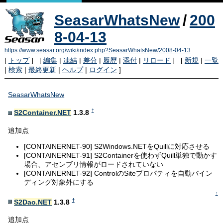
SeasarWhatsNew
/
200
8-04-13
https://www.seasar.org/wiki/index.php?SeasarWhatsNew/2008-04-13
[
トップ
] [
編集
|
凍結
|
差分
|
履歴
|
添付
|
リロード
] [
新規
|
一覧
|
検索
|
最終更新
|
ヘルプ
|
ログイン
]
SeasarWhatsNew
†
S2Container.NET
1.3.8
追加点
[CONTAINERNET-90] S2Windows.NETをQuillに対応させる
[CONTAINERNET-91] S2Containerを使わずQuill単独で動かす
場合、アセンブリ情報がロードされていない
[CONTAINERNET-92] ControlのSiteプロパティを自動バイン
ディング対象外にする
↑
†
S2Dao.NET
1.3.8
追加点