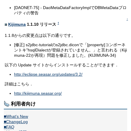
[DAONET-75] - DaoMetaDataFactoryImplでDBMetaDataプロ
パティの警告
↑
†
Kijimuna
1.1.10 リリース
1.1.8からの変更点は以下の通りです。
[修正] s2jdbc-tutorialのs2jdbc.diconで「[property]コンポーネ
ントキ"hsqlDialectが登録されていません。」と言われる（Kiji
muna-22が再現）問題を修正しました。(KIJIMUNA-34)
以下の Update サイトからインストールすることができます．
http://eclipse.seasar.org/updates/3.2/
詳細はこちら．
http://kijimuna.seasar.org/
利用者向け
■What's New
■ChangeLog
■FAQ