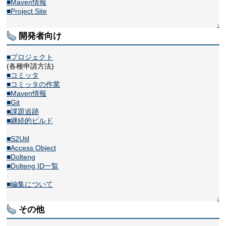
■Maven情報
■Project Site
↑
開発者向け
■プロジェクト
(各種申請方法)
■コミッタ
■コミッタの作業
■Maven情報
■Git
■課題追跡
■継続的ビルド
■S2Util
■Access Object
■Dolteng
■Dolteng ID一覧
■編集について
↑
その他