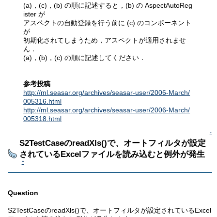
(a)，(c)，(b) の順に記述すると，(b) の AspectAutoReg
ister が
アスペクトの自動登録を行う前に (c) のコンポーネント
が
初期化されてしまうため，アスペクトが適用されませ
ん．
(a)，(b)，(c) の順に記述してください．
参考投稿
http://ml.seasar.org/archives/seasar-user/2006-March/
005316.html
http://ml.seasar.org/archives/seasar-user/2006-March/
005318.html
↑
S2TestCaseのreadXls()で、オートフィルタが設定
されているExcelファイルを読み込むと例外が発生
†
Question
S2TestCaseのreadXls()で、オートフィルタが設定されているExcel