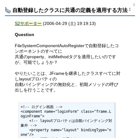
↑
自動登録したクラスに共通の定義を適用する方法
†
S2サポーター
(2006-04-29 (土) 19:19:13)
Question
FileSystemComponentAutoRegisterで自動登録したコ
ンポーネントのすべてに
共通のproperty、initMethodタグを適用したいのです
が、可能でしょうか？
やりたいことは、JFrameを継承したクラスすべてに対
しlayoutプロパティの
自動バインディングの無効化と、初期メソッドの呼び
出しを行うことです。
<!-- ログイン画面 -->

<component name="loginForm" class="frame.L
oginFrame">

    <!-- layoutプロパティは自動バインディング対
象外 -->

    <property name="layout" bindingType="n
one"/>
