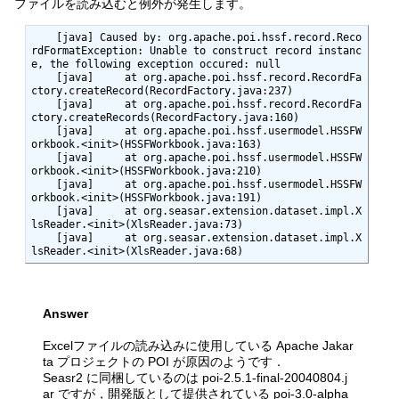
ファイルを読み込むと例外が発生します。
    [java] Caused by: org.apache.poi.hssf.record.Reco
rdFormatException: Unable to construct record instanc
e, the following exception occured: null

    [java]     at org.apache.poi.hssf.record.RecordFa
ctory.createRecord(RecordFactory.java:237)

    [java]     at org.apache.poi.hssf.record.RecordFa
ctory.createRecords(RecordFactory.java:160)

    [java]     at org.apache.poi.hssf.usermodel.HSSFW
orkbook.<init>(HSSFWorkbook.java:163)

    [java]     at org.apache.poi.hssf.usermodel.HSSFW
orkbook.<init>(HSSFWorkbook.java:210)

    [java]     at org.apache.poi.hssf.usermodel.HSSFW
orkbook.<init>(HSSFWorkbook.java:191)

    [java]     at org.seasar.extension.dataset.impl.X
lsReader.<init>(XlsReader.java:73)

    [java]     at org.seasar.extension.dataset.impl.X
lsReader.<init>(XlsReader.java:68)
Answer
Excelファイルの読み込みに使用している Apache Jakar
ta プロジェクトの POI が原因のようです．
Seasr2 に同梱しているのは poi-2.5.1-final-20040804.j
ar ですが，開発版として提供されている poi-3.0-alpha