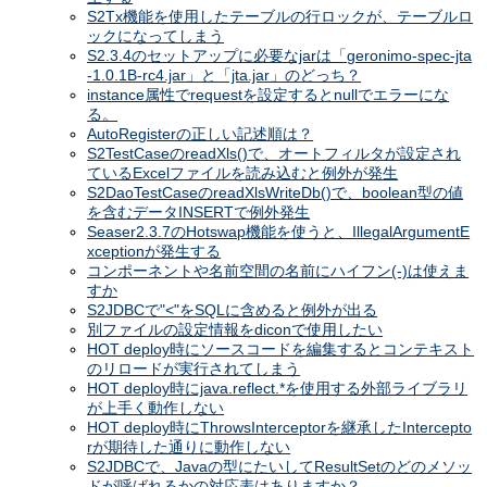
S2Tx機能を使用したテーブルの行ロックが、テーブルロ
ックになってしまう
S2.3.4のセットアップに必要なjarは「geronimo-spec-jta
-1.0.1B-rc4.jar」と「jta.jar」のどっち？
instance属性でrequestを設定するとnullでエラーにな
る。
AutoRegisterの正しい記述順は？
S2TestCaseのreadXls()で、オートフィルタが設定され
ているExcelファイルを読み込むと例外が発生
S2DaoTestCaseのreadXlsWriteDb()で、boolean型の値
を含むデータINSERTで例外発生
Seaser2.3.7のHotswap機能を使うと、IllegalArgumentE
xceptionが発生する
コンポーネントや名前空間の名前にハイフン(-)は使えま
すか
S2JDBCで"<"をSQLに含めると例外が出る
別ファイルの設定情報をdiconで使用したい
HOT deploy時にソースコードを編集するとコンテキスト
のリロードが実行されてしまう
HOT deploy時にjava.reflect.*を使用する外部ライブラリ
が上手く動作しない
HOT deploy時にThrowsInterceptorを継承したIntercepto
rが期待した通りに動作しない
S2JDBCで、Javaの型にたいしてResultSetのどのメソッ
ドが呼ばれるかの対応表はありますか？