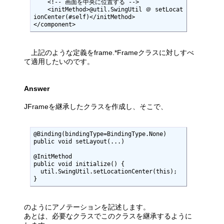
    <!-- 画面を中央に位置する -->

    <initMethod>@util.SwingUtil ＠ setLocat
ionCenter(#self)</initMethod>

</component>
上記のような定義をframe.*Frameクラスに対しすべ
て適用したいのです。
Answer
JFrameを継承したクラスを作成し、そこで、
@Binding(bindingType=BindingType.None)

public void setLayout(...)

@InitMethod

public void initialize() {

  util.SwingUtil.setLocationCenter(this);

}
のようにアノテーションを記述します。
あとは、必要なクラスでこのクラスを継承するように