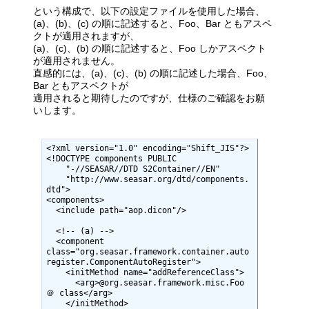
という構成で、以下の設定ファイルを使用した場合、
(a)、(b)、(c) の順に記述すると、Foo、Bar ともアスペ
クトが適用されますが、
(a)、(c)、(b) の順に記述すると、Foo しかアスペクト
が適用されません。
直感的には、(a)、(c)、(b) の順に記述した場合、Foo、
Bar ともアスペクトが
適用されると期待したのですが、仕様のご確認をお願
いします。
<?xml version="1.0" encoding="Shift_JIS"?>

<!DOCTYPE components PUBLIC

    "-//SEASAR//DTD S2Container//EN"

    "http://www.seasar.org/dtd/components.
dtd">

<components>

  <include path="aop.dicon"/>

  <!-- (a) -->

  <component

class="org.seasar.framework.container.auto
register.ComponentAutoRegister">

    <initMethod name="addReferenceClass">

      <arg>@org.seasar.framework.misc.Foo 
＠ class</arg>

    </initMethod>
