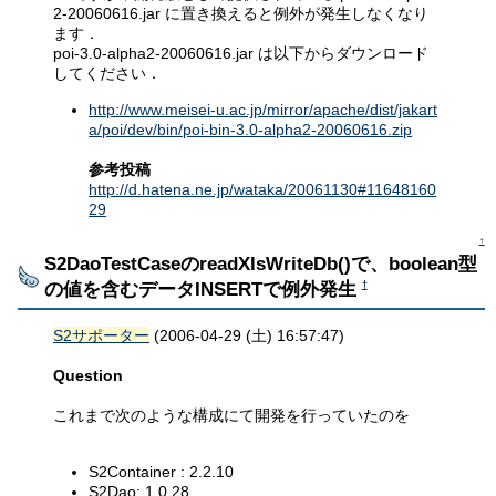
2-20060616.jar に置き換えると例外が発生しなくなり
ます．
poi-3.0-alpha2-20060616.jar は以下からダウンロード
してください．
http://www.meisei-u.ac.jp/mirror/apache/dist/jakart
a/poi/dev/bin/poi-bin-3.0-alpha2-20060616.zip
参考投稿
http://d.hatena.ne.jp/wataka/20061130#11648160
29
↑
S2DaoTestCaseのreadXlsWriteDb()で、boolean型
の値を含むデータINSERTで例外発生
†
S2サポーター
(2006-04-29 (土) 16:57:47)
Question
これまで次のような構成にて開発を行っていたのを
S2Container : 2.2.10
S2Dao: 1.0.28