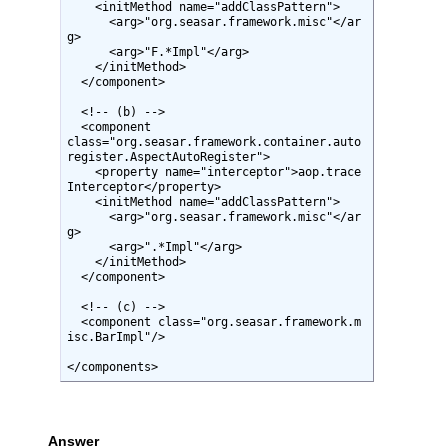
    <initMethod name="addClassPattern">

      <arg>"org.seasar.framework.misc"</ar
g>

      <arg>"F.*Impl"</arg>

    </initMethod>

  </component>

  <!-- (b) -->

  <component

class="org.seasar.framework.container.auto
register.AspectAutoRegister">

    <property name="interceptor">aop.trace
Interceptor</property>

    <initMethod name="addClassPattern">

      <arg>"org.seasar.framework.misc"</ar
g>

      <arg>".*Impl"</arg>

    </initMethod>

  </component>

  <!-- (c) -->

  <component class="org.seasar.framework.m
isc.BarImpl"/>

</components>
Answer