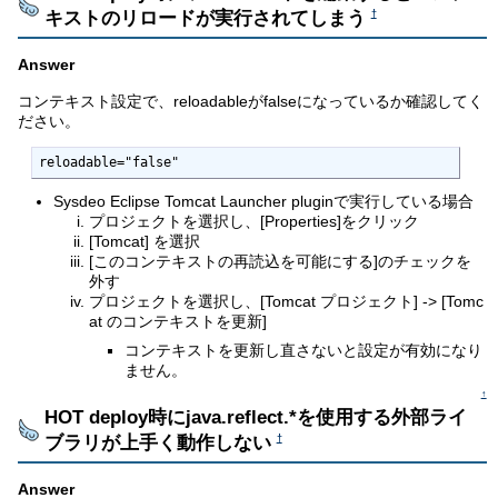
キストのリロードが実行されてしまう
†
Answer
コンテキスト設定で、reloadableがfalseになっているか確認してく
ださい。
reloadable="false"
Sysdeo Eclipse Tomcat Launcher pluginで実行している場合
プロジェクトを選択し、[Properties]をクリック
[Tomcat] を選択
[このコンテキストの再読込を可能にする]のチェックを
外す
プロジェクトを選択し、[Tomcat プロジェクト] -> [Tomc
at のコンテキストを更新]
コンテキストを更新し直さないと設定が有効になり
ません。
↑
HOT deploy時にjava.reflect.*を使用する外部ライ
ブラリが上手く動作しない
†
Answer