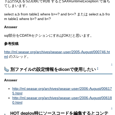
下記のSQLをS2JDBCで利用 するとSAXRuntimeException:で落ち
てしまいます。
select a,b from table1 where b>=? and b<=? または select a,b fro
m table1 where b>? and b<?
Answer
sql部分をCDATAセクションにすればOKだと思います。
参考投稿
http://ml.seasar.org/archives/seasar-user/2005-August/000746.ht
ml
のスレッド。
↑
別ファイルの設定情報をdiconで使用したい
†
Answer
http://ml.seasar.org/archives/seasar-user/2006-August/00617
5.html
http://ml.seasar.org/archives/seasar-user/2006-August/00618
0.html
↑
HOT deploy時にソースコードを編集するとコンテ