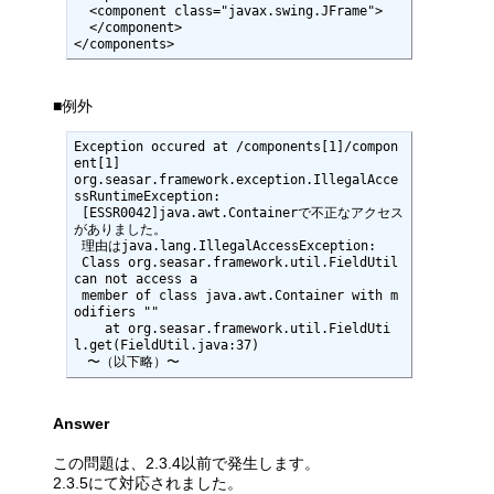
  <component class="javax.swing.JFrame">

  </component>

</components>
■例外
Exception occured at /components[1]/compon
ent[1]

org.seasar.framework.exception.IllegalAcce
ssRuntimeException:

 [ESSR0042]java.awt.Containerで不正なアクセス
がありました。

 理由はjava.lang.IllegalAccessException:

 Class org.seasar.framework.util.FieldUtil 
can not access a

 member of class java.awt.Container with m
odifiers ""

    at org.seasar.framework.util.FieldUti
l.get(FieldUtil.java:37)

　〜（以下略）〜
Answer
この問題は、2.3.4以前で発生します。
2.3.5にて対応されました。