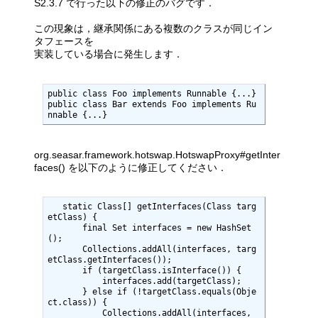
S2.3.7 で行った以下の修正のバグです．
この現象は，継承関係にある複数のクラスが同じイン
タフェースを
実装している場合に発生します．
public class Foo implements Runnable {...}

public class Bar extends Foo implements Ru
nnable {...}
org.seasar.framework.hotswap.HotswapProxy#getInter
faces() を以下のように修正してください．
   static Class[] getInterfaces(Class targ
etClass) {

       final Set interfaces = new HashSet
();

       Collections.addAll(interfaces, targ
etClass.getInterfaces());

       if (targetClass.isInterface()) {

           interfaces.add(targetClass);

       } else if (!targetClass.equals(Obje
ct.class)) {

           Collections.addAll(interfaces, 