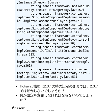
yInstance(Unknown Source)

	at org.seasar.framework.hotswap.Ho
tswapProxy.create(HotswapProxy.java:50)

	at org.seasar.framework.container.
deployer.SingletonComponentDeployer.assemb
le(SingletonComponentDeployer.java:71)

	at org.seasar.framework.container.
deployer.SingletonComponentDeployer.deploy
(SingletonComponentDeployer.java:51)

	at org.seasar.framework.container.
deployer.SingletonComponentDeployer.init(S
ingletonComponentDeployer.java:96)

	at org.seasar.framework.container.
impl.ComponentDefImpl.init(ComponentDefImp
l.java:283)

	at org.seasar.framework.container.
impl.S2ContainerImpl.init(S2ContainerImpl.
java:361)

	at org.seasar.framework.container.
factory.SingletonS2ContainerFactory.init(S
ingletonS2ContainerFactory.java:51)
Hotswap機能は2.3.4の時の設定のままでは、2.3.7
では動作しないでしょうか？
何か設定を変更しなければならないのでしょう
か？
Answer