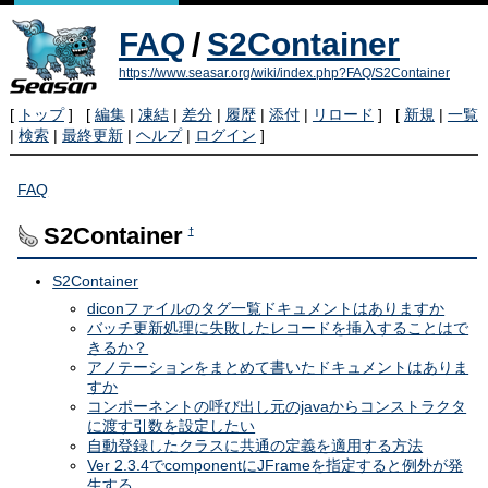
FAQ
/
S2Container
https://www.seasar.org/wiki/index.php?FAQ/S2Container
[
トップ
] [
編集
|
凍結
|
差分
|
履歴
|
添付
|
リロード
] [
新規
|
一覧
|
検索
|
最終更新
|
ヘルプ
|
ログイン
]
FAQ
S2Container
†
S2Container
diconファイルのタグ一覧ドキュメントはありますか
バッチ更新処理に失敗したレコードを挿入することはで
きるか？
アノテーションをまとめて書いたドキュメントはありま
すか
コンポーネントの呼び出し元のjavaからコンストラクタ
に渡す引数を設定したい
自動登録したクラスに共通の定義を適用する方法
Ver 2.3.4でcomponentにJFrameを指定すると例外が発
生する