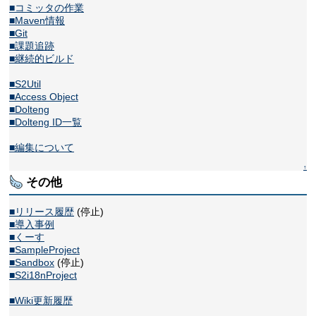
■コミッタの作業
■Maven情報
■Git
■課題追跡
■継続的ビルド
■S2Util
■Access Object
■Dolteng
■Dolteng ID一覧
■編集について
↑
その他
■リリース履歴
(停止)
■導入事例
■くーす
■SampleProject
■Sandbox
(停止)
■S2i18nProject
■Wiki更新履歴