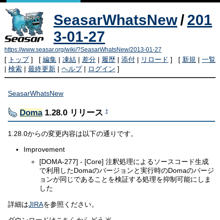
SeasarWhatsNew
/
201
3-01-27
https://www.seasar.org/wiki/?SeasarWhatsNew/2013-01-27
[
トップ
] [
編集
|
凍結
|
差分
|
履歴
|
添付
|
リロード
] [
新規
|
一覧
|
検索
|
最終更新
|
ヘルプ
|
ログイン
]
SeasarWhatsNew
Doma
1.28.0 リリース
†
1.28.0からの変更内容は以下の通りです。
Improvement
[DOMA-277] - [Core] 注釈処理によるソースコード生成
で利用したDomaのバージョンと実行時のDomaのバージ
ョンが同じであることを検証する処理を抑制可能にしま
した
詳細は
JIRA
を参照ください。