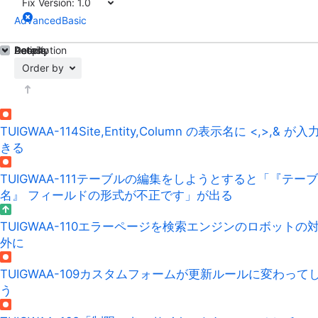
Fix Version:
1.0
Advanced
Basic
Details
Description
Activity
People
Dates
Order by
TUIGWAA-114
Site,Entity,Column の表示名に <,>,& が入
きる
TUIGWAA-111
テーブルの編集をしようとすると「『テーブ
名』 フィールドの形式が不正です」が出る
TUIGWAA-110
エラーページを検索エンジンのロボットの
外に
TUIGWAA-109
カスタムフォームが更新ルールに変わって
う