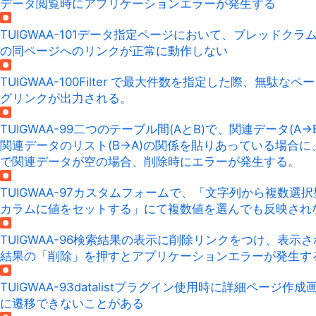
データ閲覧時にアプリケーションエラーが発生する
TUIGWAA-101
データ指定ページにおいて、ブレッドクラ
の同ページへのリンクが正常に動作しない
TUIGWAA-100
Filter で最大件数を指定した際、無駄なペ
グリンクが出力される。
TUIGWAA-99
二つのテーブル間(AとB)で、関連データ(A->
関連データのリスト(B->A)の関係を貼りあっている場合に
で関連データが空の場合、削除時にエラーが発生する。
TUIGWAA-97
カスタムフォームで、「文字列から複数選択
カラムに値をセットする」にて複数値を選んでも反映され
TUIGWAA-96
検索結果の表示に削除リンクをつけ、表示さ
結果の「削除」を押すとアプリケーションエラーが発生す
TUIGWAA-93
datalistプラグイン使用時に詳細ページ作成
に遷移できないことがある