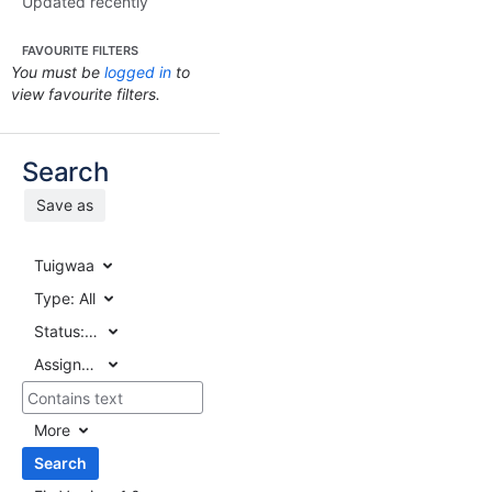
Updated recently
FAVOURITE FILTERS
You must be
logged in
to
view favourite filters.
Search
Save as
Tuigwaa
Type:
All
Status:
All
Assignee:
All
More
Search