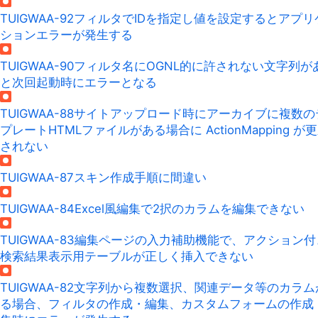
TUIGWAA-92
フィルタでIDを指定し値を設定するとアプリ
ションエラーが発生する
TUIGWAA-90
フィルタ名にOGNL的に許されない文字列が
と次回起動時にエラーとなる
TUIGWAA-88
サイトアップロード時にアーカイブに複数の
プレートHTMLファイルがある場合に ActionMapping が
されない
TUIGWAA-87
スキン作成手順に間違い
TUIGWAA-84
Excel風編集で2択のカラムを編集できない
TUIGWAA-83
編集ページの入力補助機能で、アクション付
検索結果表示用テーブルが正しく挿入できない
TUIGWAA-82
文字列から複数選択、関連データ等のカラム
る場合、フィルタの作成・編集、カスタムフォームの作成