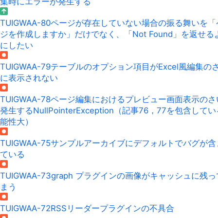
集時にエラーが発生する
TUIGWAA-80
ページが存在していない場合の振る舞いを「
ジを作成しますか」だけでなく、「Not Found」を返せる
にしたい
TUIGWAA-79
テーブルのオプション項目がExcel風編集の
に表示されない
TUIGWAA-78
ページ編集におけるプレビュー画面表示のさ
発生するNullPointerException（記事76，77を包含して
能性大）
TUIGWAA-75
サンプルアーカイブにデフォルトでバグが含
ている
TUIGWAA-73
graph プラグインの画像がキャッシュに残
まう
TUIGWAA-72
RSSリーダープラグインの不具合