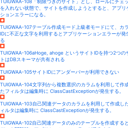
TUIGWAA-108
「制限つきのサイト」とし、ロールにチェ
を入れない状態で、サイトを作成しようとすると、アプリ
ションエラーになる。
TUIGWAA-107
テーブル作成モード上級者モードにて、カ
IDに不正な文字を利用するとアプリケーションエラーが発
る
TUIGWAA-106
aHoge, ahoge というサイトIDを持つ2つ
トはDBスキーマが共有される
TUIGWAA-105
サイトIDにアンダーバーが利用できない
TUIGWAA-104
文字列から複数選択のカラムを利用して作
たフィルタは編集時に ClassCastExceptionが発生する。
TUIGWAA-103
自己関連データのカラムを利用して作成し
ィルタは編集時に ClassCastExceptionが発生する。
TUIGWAA-102
自己関連データのみのテーブルを作成する