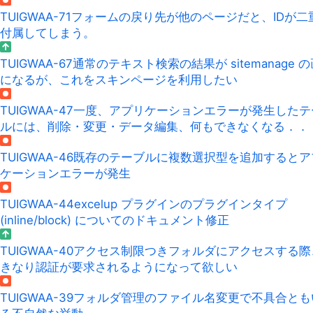
TUIGWAA-71
フォームの戻り先が他のページだと、IDが二
付属してしまう。
TUIGWAA-67
通常のテキスト検索の結果が sitemanage 
になるが、これをスキンページを利用したい
TUIGWAA-47
一度、アプリケーションエラーが発生したテ
ルには、削除・変更・データ編集、何もできなくなる．．
TUIGWAA-46
既存のテーブルに複数選択型を追加するとア
ケーションエラーが発生
TUIGWAA-44
excelup プラグインのプラグインタイプ
(inline/block) についてのドキュメント修正
TUIGWAA-40
アクセス制限つきフォルダにアクセスする際
きなり認証が要求されるようになって欲しい
TUIGWAA-39
フォルダ管理のファイル名変更で不具合とも