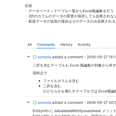
症状
・データベース＞テーブル一覧からExcel風編集を行う
・2択のカラムのデータの変更が保存しても反映されな
・新規データの追加の場合はそのデータのみ反映される
All
Comments
History
Activity
someda
added a comment -
2006-09-27 16:
二択を含むテーブルも Excel 風編集の対象から外
現時点で
ファイルカラムを含む
二択を含む
のどちらかを満たすテーブルでは Excel風
someda
added a comment -
2006-09-27 00:
EntityInfo に isAvailableWithSpreadsheet 
EntityUtils に hasAttribute という、特