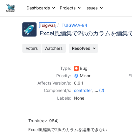
Dashboards
Projects
Issues
Details
Description
Activity
People
Dates
Tuigwaa
TUIGWAA-84
Excel風編集で2択のカラムを編集
Voters
Watchers
Resolved
Issues
Reports
Type:
Bug
Components
Priority:
Minor
F
Affects Version/s:
0.9.1
Component/s:
controller
,
(2)
database
,
model
Labels:
None
Trunk(rev. 984)
Excel風編集で2択のカラムを編集できない