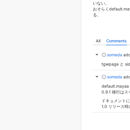
いない。
おそらくdefaul
る。
All
Comments
someda
add
tgwpage と
someda
add
default.m
0.9.1 移行
ドキュメントに
1.0 リリース時