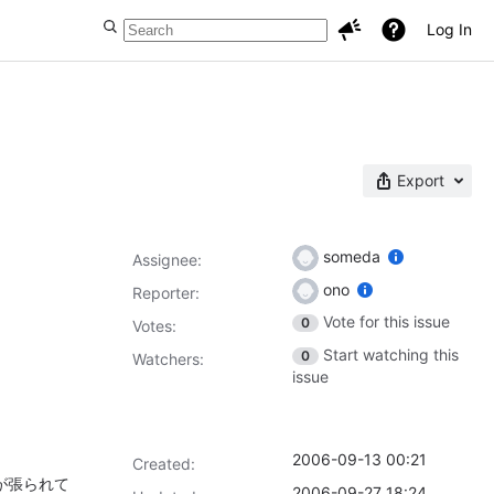
Log In
Export
someda
Assignee:
ono
Reporter:
Vote for this issue
0
Votes
:
Start watching this
0
Watchers:
issue
2006-09-13 00:21
Created:
クが張られて
2006-09-27 18:24