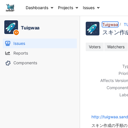
Dashboards
Projects
Issues
Details
Description
Activity
People
Dates
Tuigwaa
T
Tuigwaa
スキン作
Issues
Voters
Watchers
Reports
Components
Ty
Prior
Affects Version
Component
Labe
http://tuigwaa.sand
スキン作成の手順の「