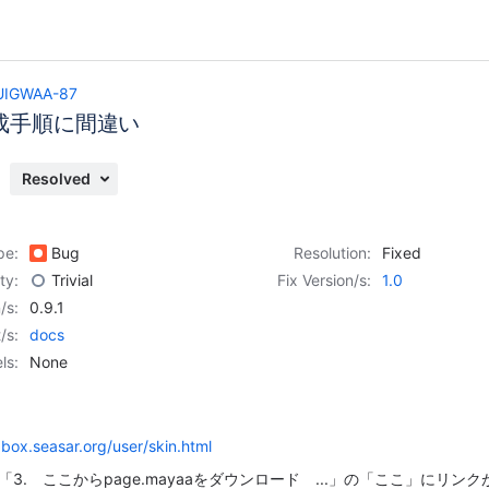
UIGWAA-87
成手順に間違い
Resolved
pe:
Bug
Resolution:
Fixed
ity:
Trivial
Fix Version/s:
1.0
/s:
0.9.1
/s:
docs
ls:
None
box.seasar.org/user/skin.html
3. ここからpage.mayaaをダウンロード ...」の「ここ」にリン