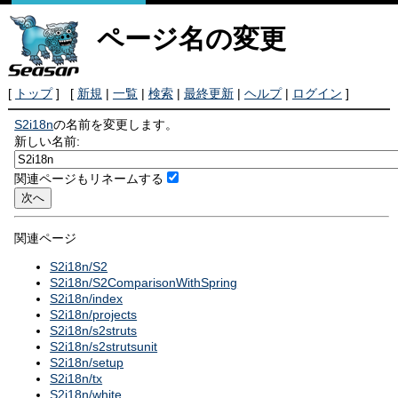
ページ名の変更
[
トップ
] [
新規
|
一覧
|
検索
|
最終更新
|
ヘルプ
|
ログイン
]
S2i18n
の名前を変更します。
新しい名前:
関連ページもリネームする
関連ページ
S2i18n/S2
S2i18n/S2ComparisonWithSpring
S2i18n/index
S2i18n/projects
S2i18n/s2struts
S2i18n/s2strutsunit
S2i18n/setup
S2i18n/tx
S2i18n/white