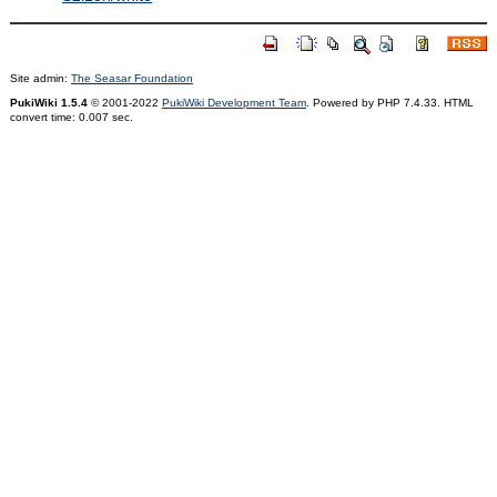
Site admin:
The Seasar Foundation
PukiWiki 1.5.4
© 2001-2022
PukiWiki Development Team
. Powered by PHP 7.4.33. HTML
convert time: 0.007 sec.