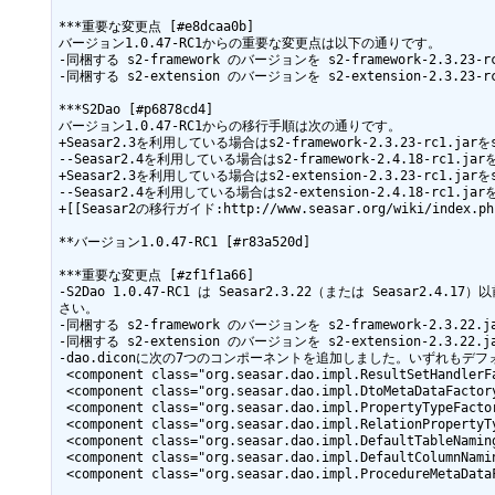
***重要な変更点 [#e8dcaa0b]

バージョン1.0.47-RC1からの重要な変更点は以下の通りです。

-同梱する s2-framework のバージョンを s2-framework-2.3.23-r
-同梱する s2-extension のバージョンを s2-extension-2.3.23-r
***S2Dao [#p6878cd4]

バージョン1.0.47-RC1からの移行手順は次の通りです。

+Seasar2.3を利用している場合はs2-framework-2.3.23-rc1.jar
--Seasar2.4を利用している場合はs2-framework-2.4.18-rc1.jar
+Seasar2.3を利用している場合はs2-extension-2.3.23-rc1.jar
--Seasar2.4を利用している場合はs2-extension-2.4.18-rc1.jar
+[[Seasar2の移行ガイド:http://www.seasar.org/wiki/index.
**バージョン1.0.47-RC1 [#r83a520d]

***重要な変更点 [#zf1f1a66]

-S2Dao 1.0.47-RC1 は Seasar2.3.22（または Seasar2.
さい。

-同梱する s2-framework のバージョンを s2-framework-2.3.22.j
-同梱する s2-extension のバージョンを s2-extension-2.3.22.j
-dao.diconに次の7つのコンポーネントを追加しました。いずれもデフ
 <component class="org.seasar.dao.impl.ResultSetHandlerFactoryImpl"/>

 <component class="org.seasar.dao.impl.DtoMetaDataFactoryImpl"/>

 <component class="org.seasar.dao.impl.PropertyTypeFactoryBuilderImpl"/>

 <component class="org.seasar.dao.impl.RelationPropertyTypeFactoryBuilderImpl"/>

 <component class="org.seasar.dao.impl.DefaultTableNaming"/>

 <component class="org.seasar.dao.impl.DefaultColumnNaming"/>

 <component class="org.seasar.dao.impl.ProcedureMetaDataFactoryImpl"/>
