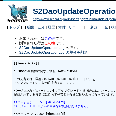
S2DaoUpdateOperati
https://www.seasar.org/wiki/index.php?S2DaoUpdateOpera
[
トップ
] [
編集
|
差分
|
履歴
|
添付
|
リロード
] [
新規
|
一覧
|
検
追加された行は
この色
です。
削除された行は
この色
です。
S2DaoUpdateOperationLog
へ行く。
S2DaoUpdateOperationLog の差分を削除
[[SeasarWiki]]

*S2Daoの互換性に関する情報 [#m57e985b]

この文書では、既存のS2Dao（s2dao、s2dao-tiger）を

アップグレードする際の注意点を記します。

バージョンAからバージョンBにアップグレードする場合には、バージョン
記載されている注意点に従って作業を行なえば良いようになっています。
**バージョン1.0.51 [#b190de2d]
バージョン1.0.50からの重要な変更点はありません。
**バージョン1.0.50 [#he8a88fd]
