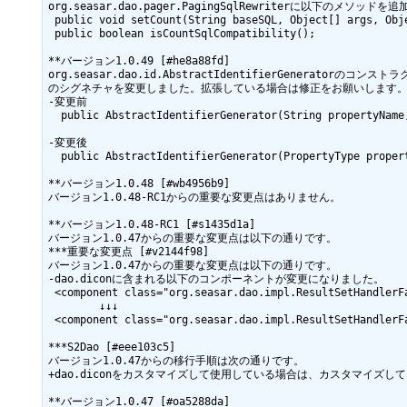
org.seasar.dao.pager.PagingSqlRewriterに以下のメソッドを
 public void setCount(String baseSQL, Object[] args, Object[] bindVariables, Class[] bindVariableTypes);

 public boolean isCountSqlCompatibility();

**バージョン1.0.49 [#he8a88fd]

org.seasar.dao.id.AbstractIdentifierGeneratorのコンストラ
のシグネチャを変更しました。拡張している場合は修正をお願いします。
-変更前

  public AbstractIdentifierGenerator(String propertyName, Dbms dbms)

-変更後

  public AbstractIdentifierGenerator(PropertyType propertyType, Dbms dbms)

**バージョン1.0.48 [#wb4956b9]

バージョン1.0.48-RC1からの重要な変更点はありません。

**バージョン1.0.48-RC1 [#s1435d1a]

バージョン1.0.47からの重要な変更点は以下の通りです。

***重要な変更点 [#v2144f98]

バージョン1.0.47からの重要な変更点は以下の通りです。

-dao.diconに含まれる以下のコンポーネントが変更になりました。

 <component class="org.seasar.dao.impl.ResultSetHandlerFactoryImpl"/>

        ↓↓↓

 <component class="org.seasar.dao.impl.ResultSetHandlerFactorySelector"/>

***S2Dao [#eee103c5]

バージョン1.0.47からの移行手順は次の通りです。

+dao.diconをカスタマイズして使用している場合は、カスタマイズ
**バージョン1.0.47 [#oa5288da]
