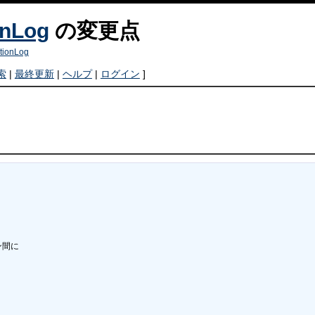
onLog
の変更点
tionLog
索
|
最終更新
|
ヘルプ
|
ログイン
]
間に


