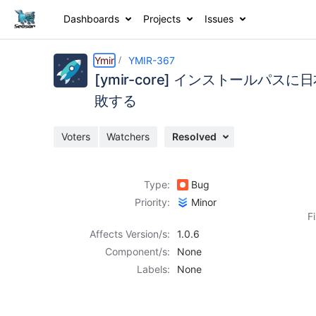
Dashboards
Projects
Issues
Details
Description
Activity
People
Dates
Ymir
YMIR-367
[ymir-core] インストールパ
敗する
Issues
Voters
Watchers
Resolved
Reports
Components
Type:
Bug
Priority:
Minor
F
Affects Version/s:
1.0.6
Component/s:
None
Labels:
None