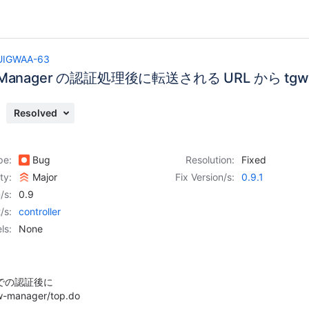
UIGWAA-63
a Manager の認証処理後に転送される URL から t
Resolved
pe:
Bug
Resolution:
Fixed
ity:
Major
Fix Version/s:
0.9.1
/s:
0.9
/s:
controller
ls:
None
er での認証後に
w-manager/top.do