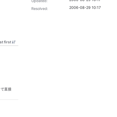
Updated:
2006-08-29 10:17
Resolved:
t first
ve で直接