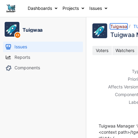
Dashboards
Projects
Issues
Details
Description
Activity
People
Dates
Tuigwaa
T
Tuigwaa
Tuigwa
Issues
Voters
Watchers
Reports
Components
Ty
Prior
Affects Version
Component
Labe
Tuigwaa Manag
<context path>/tg