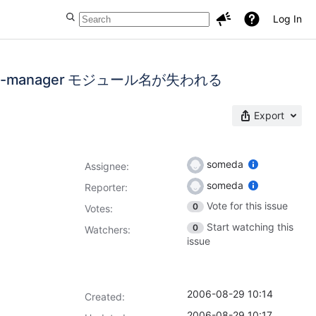
Log In
gw-manager モジュール名が失われる
Export
someda
Assignee:
someda
Reporter:
Vote for this issue
0
Votes
:
Start watching this
0
Watchers:
issue
2006-08-29 10:14
Created:
2006-08-29 10:17