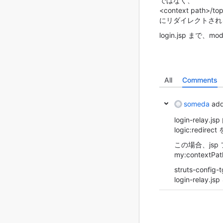
ではなく、
<context path>/to
にリダイレクトされ
login.jsp まで
All
Comments
someda
add
login-relay.js
logic:redire
この場合、jsp
my:contex
struts-confi
login-relay