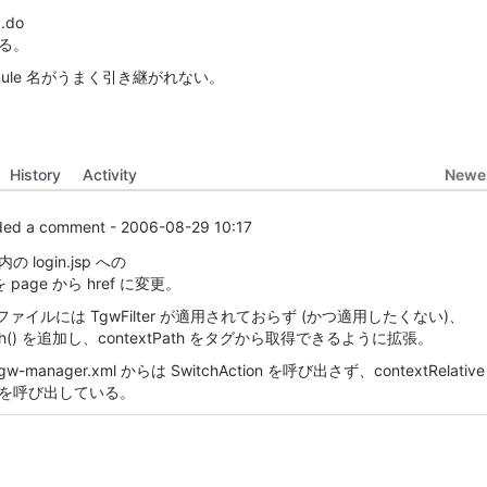
p.do
る。
、module 名がうまく引き継がれない。
Newes
History
Activity
ed a comment -
2006-08-29 10:17
p 内の login.jsp への
ct を page から href に変更。
 ファイルには TgwFilter が適用されておらず (かつ適用したくない)、
tPath() を追加し、contextPath をタグから取得できるように拡張。
g-tgw-manager.xml からは SwitchAction を呼び出さず、contextRelati
.jsp を呼び出している。