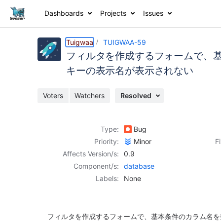
Dashboards
Projects
Issues
Details
Description
Activity
People
Dates
Tuigwaa
TUIGWAA-59
フィルタを作成するフォームで、基本
キーの表示名が表示されない
Issues
Voters
Watchers
Resolved
Reports
Components
Type:
Bug
Priority:
Minor
F
Affects Version/s:
0.9
Component/s:
database
Labels:
None
フィルタを作成するフォームで、基本条件のカラム名を指定