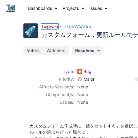
Dashboards
Projects
Issues
Details
Description
Activity
People
Dates
Tuigwaa
TUIGWAA-55
カスタムフォーム，更新ルールで
Voters
Watchers
Resolved
Issues
Reports
Type:
Bug
Components
Priority:
Major
F
Affects Version/s:
None
Component/s:
None
Labels:
None
カスタムフォーム作成時に「値をセットする」を選択し
ルールの追加を行った場合に，