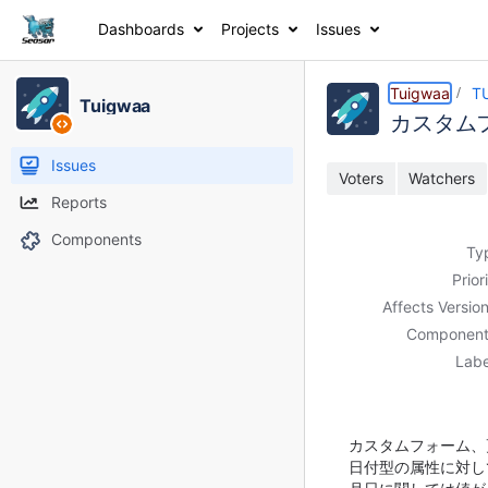
Dashboards
Projects
Issues
Details
Description
Activity
People
Dates
Tuigwaa
T
Tuigwaa
カスタム
Issues
Voters
Watchers
Reports
Components
Ty
Prior
Affects Version
Component
Labe
カスタムフォーム、
日付型の属性に対して