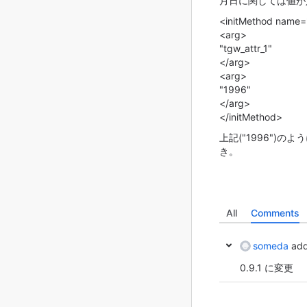
月日に関しては値が
<initMethod name=
<arg>
"tgw_attr_1"
</arg>
<arg>
"1996"
</arg>
</initMethod>
上記("1996")の
き。
All
Comments
someda
add
0.9.1 に変更