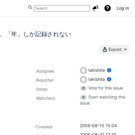
Log In
、「年」しか記録されない
Export
takishita
Assignee:
takishita
Reporter:
Vote for this issue
0
Votes
:
Start watching this
0
Watchers:
issue
2006-08-10 15:04
Created:
2006-08-31 12:35