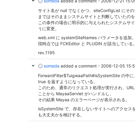
someda
added a comment -
2006-12-21 15:0
サイト名が null でなくかつ、siteConfigLis
まではそのままシステムサイトと判断していたのを
この条件の場合に明示的に与えられたシステムサイ
うに変更。
web.xml に systemSiteNames パラメータを追加
現時点では FCKEditor と PLUGIN が該当している
rev.1195
someda
added a comment -
2006-12-05 15:
ForwardFilter$TuigwaaPath#isSystemS
true を返すようになっている。
このため、通常のリクエスト処理が実行され、URLパス
ことから MayaaServlet がハンドルし、
その結果 Mayaa のエラーページが表示される。
isSystemSite で、存在しないサイトへのアク
も大丈夫かを検討する。