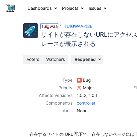
Dashboards
Projects
Issues
Details
Description
Activity
People
Dates
Tuigwaa
TUIGWAA-138
サイトが存在しないURLにアクセスした
レースが表示される
Issues
Voters
Watchers
Reopened
Reports
Components
Type:
Bug
Priority:
Major
F
Affects Version/s:
1.0.2
,
1.0.1
Component/s:
controller
Labels:
None
存在するサイトの URL 配下で、存在しないページには Tuig