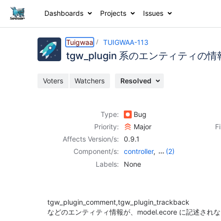
Dashboards
Projects
Issues
Details
Description
Activity
People
Dates
Tuigwaa
TUIGWAA-113
tgw_plugin 系のエンティティの情報
Voters
Watchers
Resolved
Issues
Reports
Type:
Bug
Components
Priority:
Major
F
Affects Version/s:
0.9.1
Component/s:
controller
,
(2)
model
,
plugin
Labels:
None
tgw_plugin_comment,tgw_plugin_trackback
などのエンティティ情報が、model.ecore に記述され