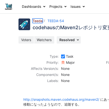
Dashboards
Projects
Issues
Details
Description
Activity
People
Dates
Teeda
TEEDA-54
codehausのMaven2レポジト
Voters
Watchers
Resolved
Issues
Reports
Type:
Task
Components
Priority:
Major
F
Affects Version/s:
None
Component/s:
None
Labels:
None
http://snapshots.maven.codehaus.org/maven2/
にあ
移動になったようなので、追随する。