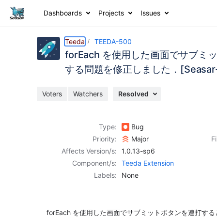
Dashboards
Projects
Issues
Details
Description
Activity
People
Dates
Teeda
TEEDA-500
forEach を使用した画面でサブミットボ
する問題を修正しました．[Seasar-us
Issues
Voters
Watchers
Resolved
Reports
Components
Type:
Bug
Priority:
Major
F
Affects Version/s:
1.0.13-sp6
Component/s:
Teeda Extension
Labels:
None
forEach を使用した画面でサブミットボタンを連打すると Null