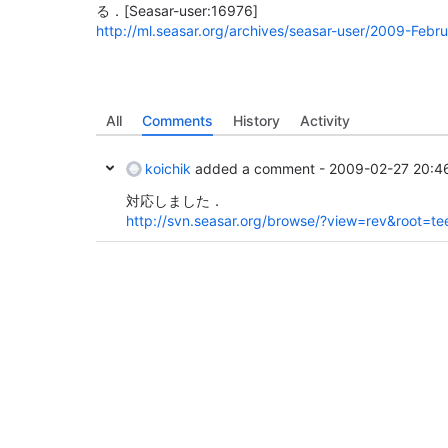
る．
[Seasar-user:16976]
http://ml.seasar.org/archives/seasar-user/2009-Febr
All
Comments
History
Activity
koichik
added a comment -
2009-02-27 20:4
対応しました．
http://svn.seasar.org/browse/?view=rev&root=t