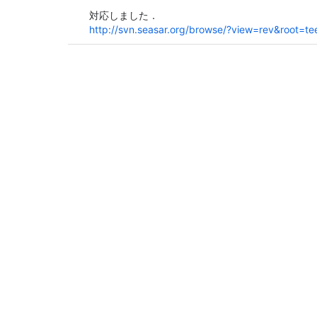
対応しました．
http://svn.seasar.org/browse/?view=rev&root=t