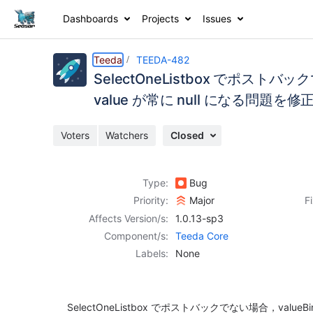
Dashboards
Projects
Issues
Details
Description
Activity
People
Dates
Teeda
TEEDA-482
SelectOneListbox でポストバ
value が常に null になる問題を修正し
Issues
Voters
Watchers
Closed
Reports
Components
Type:
Bug
Priority:
Major
F
Affects Version/s:
1.0.13-sp3
Component/s:
Teeda Core
Labels:
None
SelectOneListbox でポストバックでない場合，value