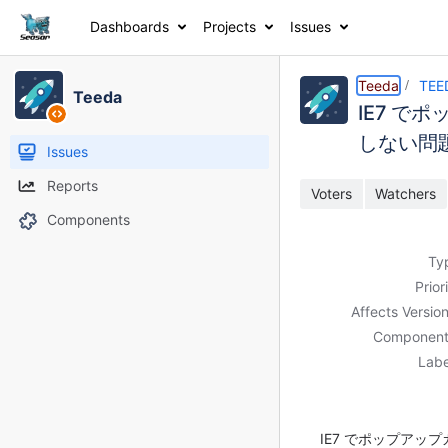
Dashboards
Projects
Issues
Details
Description
Activity
People
Dates
Teeda
TEE
Teeda
IE7 
しない問題を
Issues
Reports
Voters
Watchers
Components
Ty
Prior
Affects Version
Component
Labe
IE7 でポップア