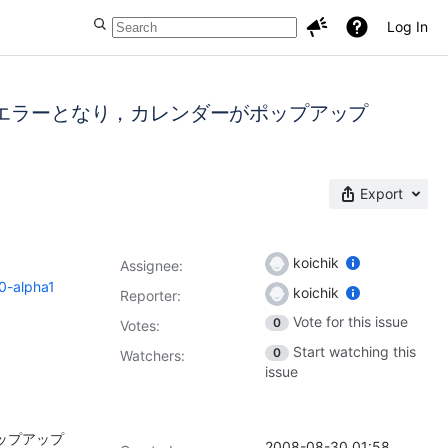
Log In
トエラーとなり，カレンダーがポップアップ
Export
koichik
Assignee:
.0-alpha1
koichik
Reporter:
Vote for this issue
0
Votes
:
Start watching this
0
Watchers:
issue
ップアップ
2008-08-30 01:58