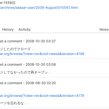
er:15560]
rg/archives/seasar-user/2008-August/015561.html
Newes
History
Activity
d a comment -
2008-10-30 03:37
ジしたのでクローズ．
asar.org/browse/?view=rev&root=teeda&revision=4196
d a comment -
2008-10-30 03:06
ジしてなかったので再オープン．
d a comment -
2008-08-30 02:20
asar.org/browse/?view=rev&root=teeda&revision=4179
ージを忘れるな．