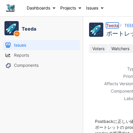
Dashboards
Projects
Issues
Details
Description
Activity
People
Dates
Teeda
TEE
Teeda
ポートレット
Issues
Voters
Watchers
Reports
Components
Ty
Prior
Affects Version
Component
Labe
Postbackに正し
ポートレットの proc