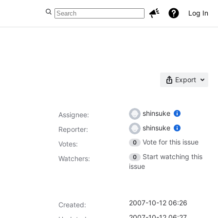
Log In
Export
shinsuke
Assignee:
shinsuke
Reporter:
Vote for this issue
0
Votes
:
Start watching this
0
Watchers:
issue
2007-10-12 06:26
Created:
2007-10-12 06:27