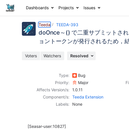
Dashboards
Projects
Issues
Details
Description
Activity
People
Dates
Teeda
TEEDA-393
doOnce～() で二重サブミッ
ョントークンが発行されるため，
Issues
Voters
Watchers
Resolved
Reports
Components
Type:
Bug
Priority:
Major
F
Affects Version/s:
1.0.11
Component/s:
Teeda Extension
Labels:
None
[Seasar-user:10827]