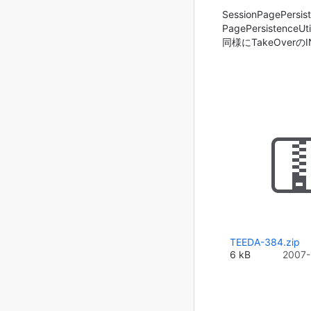
SessionPageP
PagePersistence
同様にTakeOver
TEEDA-384.zip
6 kB
2007-