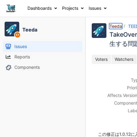
Dashboards
Projects
Issues
Details
Description
Attachments
Activity
People
Dates
Teeda
TEE
Teeda
TakeO
生する問
Issues
Reports
Voters
Watchers
Components
Ty
Prior
Affects Version
Component
Labe
この修正は1.0.12に