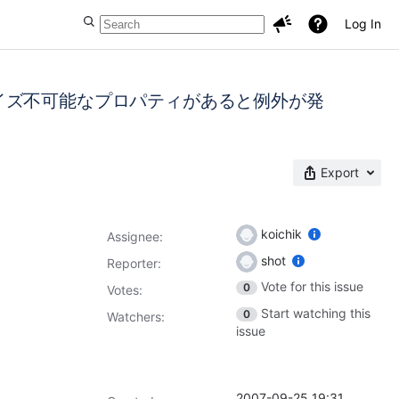
Log In
アライズ不可能なプロパティがあると例外が発
Export
koichik
Assignee:
shot
Reporter:
Vote for this issue
0
Votes
:
Start watching this
0
Watchers:
issue
2007-09-25 19:31