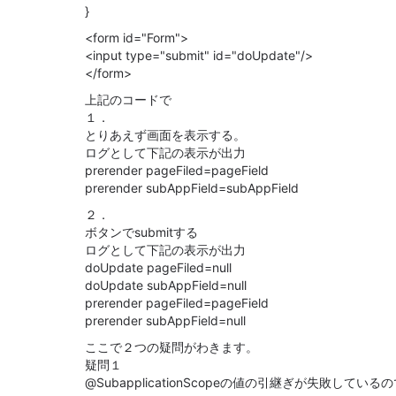
}
<form id="Form">
<input type="submit" id="doUpdate"/>
</form>
上記のコードで
１．
とりあえず画面を表示する。
ログとして下記の表示が出力
prerender pageFiled=pageField
prerender subAppField=subAppField
２．
ボタンでsubmitする
ログとして下記の表示が出力
doUpdate pageFiled=null
doUpdate subAppField=null
prerender pageFiled=pageField
prerender subAppField=null
ここで２つの疑問がわきます。
疑問１
@SubapplicationScopeの値の引継ぎが失敗している