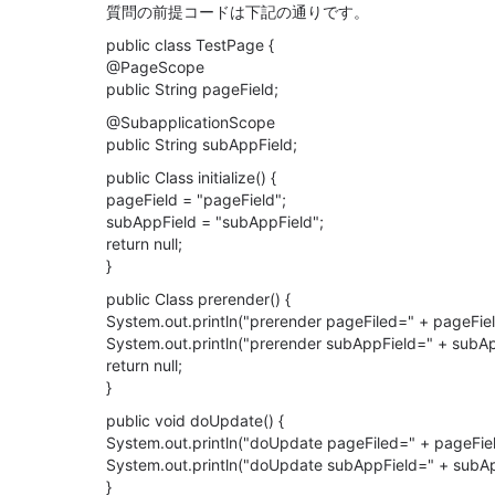
質問の前提コードは下記の通りです。
public class TestPage {
@PageScope
public String pageField;
@SubapplicationScope
public String subAppField;
public Class initialize() {
pageField = "pageField";
subAppField = "subAppField";
return null;
}
public Class prerender() {
System.out.println("prerender pageFiled=" + pageFiel
System.out.println("prerender subAppField=" + subAp
return null;
}
public void doUpdate() {
System.out.println("doUpdate pageFiled=" + pageFiel
System.out.println("doUpdate subAppField=" + subAp
}