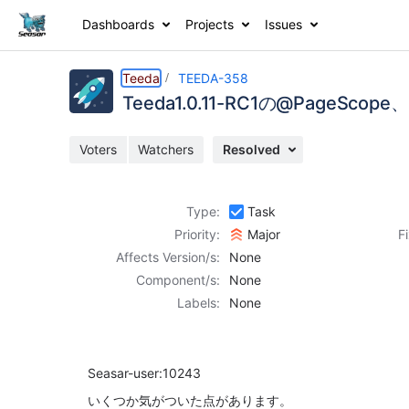
Dashboards
Projects
Issues
Details
Description
Activity
People
Dates
Teeda
TEEDA-358
Teeda1.0.11-RC1の@PageScop
Voters
Watchers
Resolved
Issues
Reports
Type:
Task
Components
Priority:
Major
F
Affects Version/s:
None
Component/s:
None
Labels:
None
Seasar-user:10243
いくつか気がついた点があります。