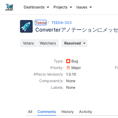
Dashboards
Projects
Issues
Details
Activity
People
Dates
Teeda
TEEDA-353
Converterアノテーションにメッ
Voters
Watchers
Resolved
Issues
Reports
Type:
Bug
Components
Priority:
Major
F
Affects Version/s:
1.0.10
Component/s:
None
Labels:
None
All
Comments
History
Activity