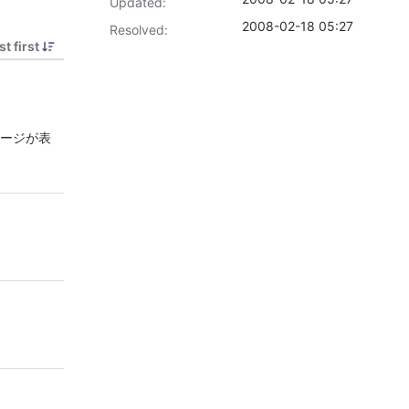
Updated:
2008-02-18 05:27
Resolved:
t first
ージが表