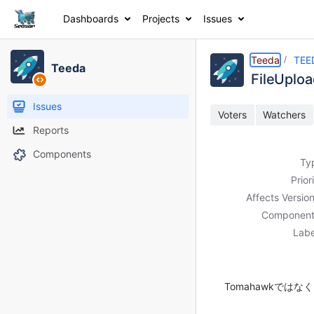
Dashboards
Projects
Issues
Details
Description
Activity
People
Dates
Teeda
TEE
Teeda
FileU
Issues
Voters
Watchers
Reports
Components
Ty
Prior
Affects Version
Component
Labe
Tomahawkではな