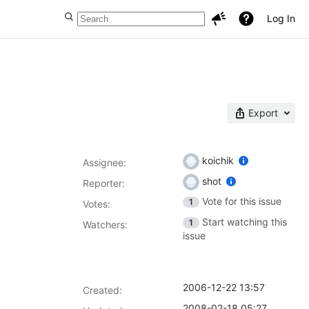
Log In
Export
koichik
Assignee:
shot
Reporter:
Vote for this issue
1
Votes
:
Start watching this
1
Watchers:
issue
2006-12-22 13:57
Created:
2008-02-18 05:27