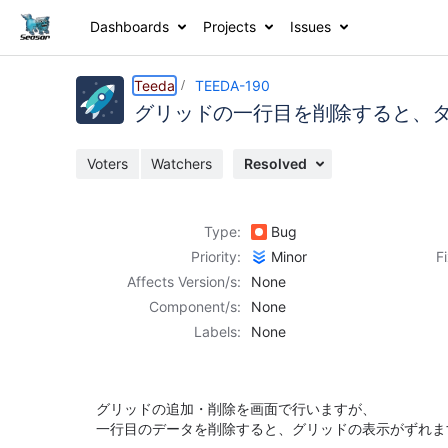
Dashboards
Projects
Issues
Details
Description
Activity
People
Dates
Teeda
TEEDA-190
グリッドの一行目を削除すると、
Voters
Watchers
Resolved
Issues
Reports
Type:
Bug
Components
Priority:
Minor
F
Affects Version/s:
None
Component/s:
None
Labels:
None
グリッドの追加・削除を画面で行いますが、
一行目のデータを削除すると、グリッドの表示がずれま