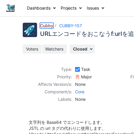
Dashboards
Projects
Issues
Details
Description
Activity
People
Dates
Cubby
CUBBY-157
URLエンコードをおこなうf:urlを
Voters
Watchers
Closed
Issues
Reports
Type:
Task
Components
Priority:
Major
F
Affects Version/s:
None
Component/s:
Core
Labels:
None
文字列を Base64 でエンコードします。
JSTL の url タグの代わりに使用します。