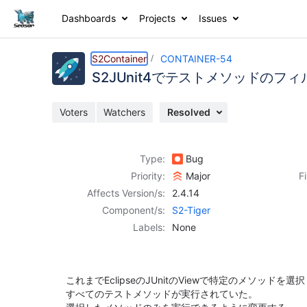
Dashboards
Projects
Issues
Details
Description
Activity
People
Dates
S2Container
CONTAINER-54
S2JUnit4でテストメソッドの
Voters
Watchers
Resolved
Issues
Reports
Type:
Bug
Components
Priority:
Major
F
Affects Version/s:
2.4.14
Component/s:
S2-Tiger
Labels:
None
これまでEclipseのJUnitのViewで特定のメソッド
すべてのテストメソッドが実行されていた。