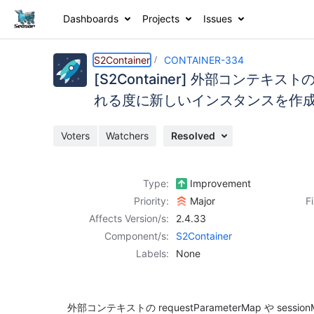
Dashboards
Projects
Issues
Details
Description
Activity
People
Dates
S2Container
CONTAINER-334
[S2Container] 外部コンテキストの 
れる度に新しいインスタンスを作
Issues
Voters
Watchers
Resolved
Reports
Components
Type:
Improvement
Priority:
Major
F
Affects Version/s:
2.4.33
Component/s:
S2Container
Labels:
None
外部コンテキストの requestParameterMap や ses