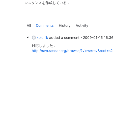
ンスタンスを作成している．
All
Comments
History
Activity
koichik
added a comment -
2009-01-15 16:3
対応しました．
http://svn.seasar.org/browse/?view=rev&root=s2