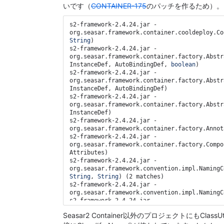
いです（
CONTAINER-175
のパッチを作るため）。
s2-framework-2.4.24.jar - 
org.seasar.framework.container.cooldeploy.Co
String
)

s2-framework-2.4.24.jar - 
org.seasar.framework.container.factory.Abstr
InstanceDef, AutoBindingDef, 
boolean
)

s2-framework-2.4.24.jar - 
org.seasar.framework.container.factory.Abstr
InstanceDef, AutoBindingDef)

s2-framework-2.4.24.jar - 
org.seasar.framework.container.factory.Abstr
InstanceDef)

s2-framework-2.4.24.jar - 
org.seasar.framework.container.factory.Annot
s2-framework-2.4.24.jar - 
org.seasar.framework.container.factory.Compo
Attributes)

s2-framework-2.4.24.jar - 
org.seasar.framework.convention.impl.NamingC
String
, 
String
) (2 matches)

s2-framework-2.4.24.jar - 
org.seasar.framework.convention.impl.NamingC
s2-framework-2.4.24.jar - 
org.seasar.framework.convention.impl.NamingC
Seasar2 Container以外のプロジェクトにもClassUti
s2-framework-2.4.24.jar - 