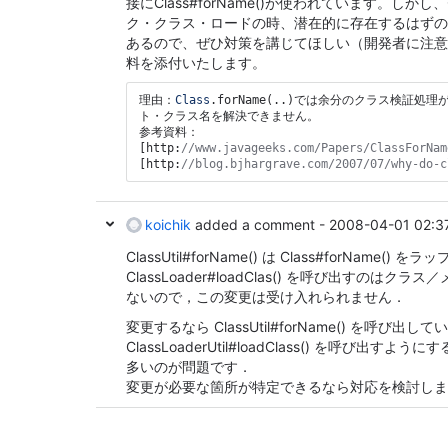
接にClass#forName()が使われています。しかし、Cl
org.seasar.framework.util.ClassUtil.newInsta
s2-framework-2.4.24.jar - 
ク・クラス・ロードの時、潜在的に存在するはずの
org.seasar.framework.util.DriverManagerUtil.
あるので、ぜひ対策を講じてほしい（開発者に注意
s2-extension-2.4.24.jar - 
料を添付いたします。
org.seasar.extension.component.impl.Componen
s2-extension-2.4.24.jar - 
org.seasar.extension.component.impl.Componen
理由：
Class
.forName(..)では余分のクラス検証
s2-extension-2.4.24.jar - 
ト・クラス名を解決できません。

参考資料：

[http:
[http:
//blog.bjhargrave.com/2007/07/why-
do
-c
koichik
added a comment -
2008-04-01 02:3
ClassUtil#forName() は Class#forName
ClassLoader#loadClas() を呼び出すのは
ないので，この変更は受け入れられません．
変更するなら ClassUtil#forName() を呼び出し
ClassLoaderUtil#loadClass() を呼び出
多いのが問題です．
変更が必要な箇所が特定できるなら対応を検討しま