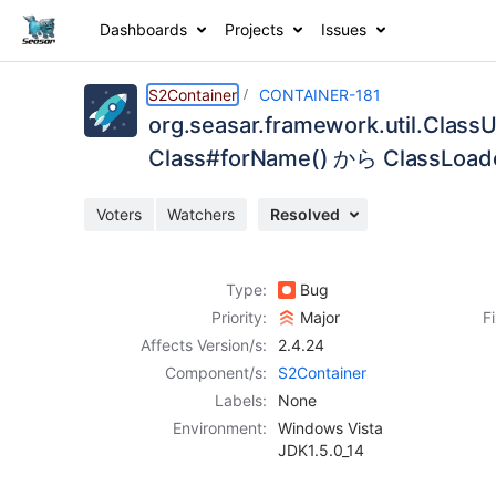
Dashboards
Projects
Issues
Details
Description
Activity
People
Dates
S2Container
CONTAINER-181
org.seasar.framework.util.C
Class#forName() から ClassLo
Issues
Voters
Watchers
Resolved
Reports
Components
Type:
Bug
Priority:
Major
F
Affects Version/s:
2.4.24
Component/s:
S2Container
Labels:
None
Environment:
Windows Vista
JDK1.5.0_14