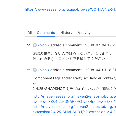
https://www.seasar.org/issues/browse/CONTAINER-1
All
Comments
History
Activity
koichik
added a comment -
2008-07-04 19:2
確認の報告がないので対応しないことにします．
対応が必要ならコメントで要望してください．
koichik
added a comment -
2008-04-01 18:3
ComponentTagHandler.start(TagHandlerConte
た．
2.4.25-SNAPSHOT をデプロイしたのでご確認
http://maven.seasar.org/maven2-snapshot/org/se
framework/2.4.25-SNAPSHOT/s2-framework-2.4
http://maven.seasar.org/maven2-snapshot/org/se
extension/2.4.25-SNAPSHOT/s2-extension-2.4.