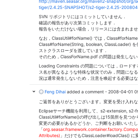
http://maven.seasar.org/maven2-snapshot/org/se
tiger/2.4.25-SNAPSHOT/s2-tiger-2.4.25-200804
SVN リポジトリにはコミットしていません．
確認の報告があり次第コミットします．
報告をいただけない場合，リリースには含まれませ
なお，ClassUtil#forName() では，Class#forNam
Class#forName(String, boolean, ClassLo
ストクラスローダを渡しています．
そのため，ClassForName.pdf の問題は発生し
Loading Constraints の問題については，
ス名が異なるような特殊な状況でのみ，問題になる
況は通常発生しないため，注意を喚起する必要はな
Feng Dihai
added a comment -
2008-04-01 0
ご返答をありがとうございます。変更を受け入れな
Eclipseサーチ機能を利用して、s2-extension, s2-f
ClassUtil#forName()の呼び出しは15箇所
変更の必要があるかどうか、ご判断をお願いいたし
「
org.seasar.framework.container.factory.Comp
Attributes)
」だけでもClassLoader#loadCla