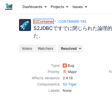
Dashboards
Projects
Issues
Details
Activity
People
Dates
S2Container
CONTAINER-145
S2JDBCですでに閉じられた論
た。
Issues
Voters
Watchers
Resolved
Reports
Components
Type:
Bug
Priority:
Major
F
Affects Version/s:
2.4.19
Component/s:
S2-Tiger
Labels:
None