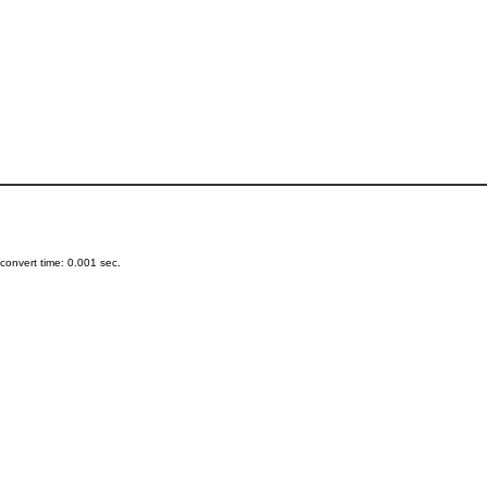
onvert time: 0.001 sec.