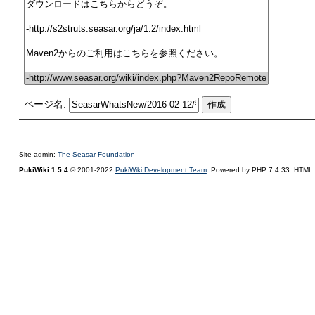
ページ名:
Site admin:
The Seasar Foundation
PukiWiki 1.5.4
© 2001-2022
PukiWiki Development Team
. Powered by PHP 7.4.33. HTML c