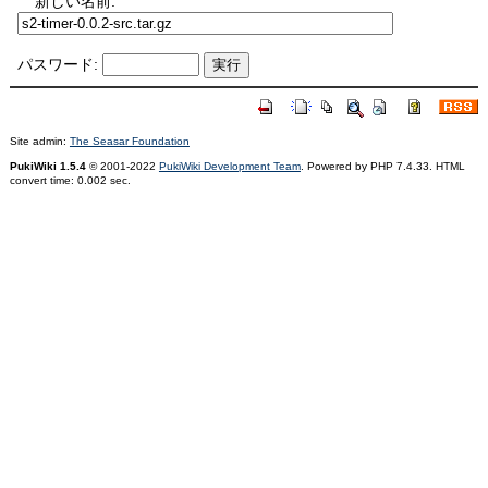
新しい名前:
パスワード:
Site admin:
The Seasar Foundation
PukiWiki 1.5.4
© 2001-2022
PukiWiki Development Team
. Powered by PHP 7.4.33. HTML
convert time: 0.002 sec.