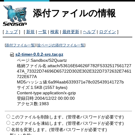
添付ファイルの情報
[
トップ
] [
新規
|
一覧
|
検索
|
最終更新
|
ヘルプ
|
ログイン
]
[
添付ファイル一覧
] [
全ページの添付ファイル一覧
]
s2-timer-0.0.2-src.tar.gz
ページ:Sandbox/S2Quartz
格納ファイル名:attach/53616E64626F782F5332517561727
47A_73322D74696D65722D302E302E322D7372632E7461
722E677A
MD5ハッシュ値:6a9f4aab6339371e78c025439141727b
サイズ:1.5KB (1557 bytes)
Content-type:application/x-gzip
登録日時:2004/12/22 00:00:00
アクセス数:1983
このファイルを削除します。(管理者パスワードが必要です)
このファイルを凍結します。(管理者パスワードが必要です)
名前を変更します。(管理者パスワードが必要です)