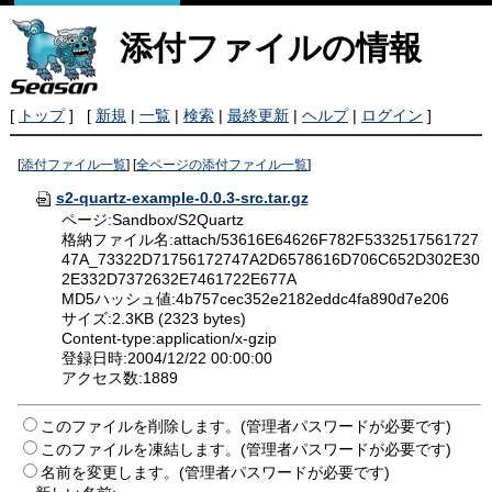
添付ファイルの情報
[
トップ
] [
新規
|
一覧
|
検索
|
最終更新
|
ヘルプ
|
ログイン
]
[
添付ファイル一覧
] [
全ページの添付ファイル一覧
]
s2-quartz-example-0.0.3-src.tar.gz
ページ:Sandbox/S2Quartz
格納ファイル名:attach/53616E64626F782F5332517561727
47A_73322D71756172747A2D6578616D706C652D302E30
2E332D7372632E7461722E677A
MD5ハッシュ値:4b757cec352e2182eddc4fa890d7e206
サイズ:2.3KB (2323 bytes)
Content-type:application/x-gzip
登録日時:2004/12/22 00:00:00
アクセス数:1889
このファイルを削除します。(管理者パスワードが必要です)
このファイルを凍結します。(管理者パスワードが必要です)
名前を変更します。(管理者パスワードが必要です)