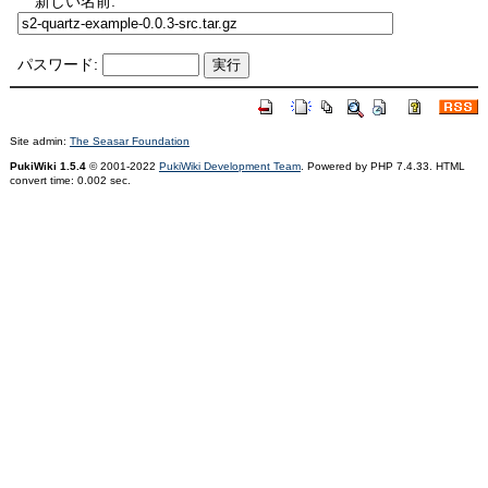
新しい名前:
パスワード:
Site admin:
The Seasar Foundation
PukiWiki 1.5.4
© 2001-2022
PukiWiki Development Team
. Powered by PHP 7.4.33. HTML
convert time: 0.002 sec.