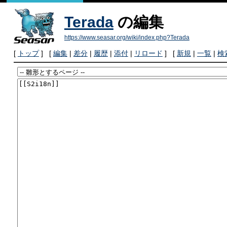
Terada
の編集
https://www.seasar.org/wiki/index.php?Terada
[
トップ
] [
編集
|
差分
|
履歴
|
添付
|
リロード
] [
新規
|
一覧
|
検