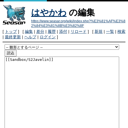
はやかわ
の編集
https://www.seasar.org/wiki/index.php?%E3%81%AF%E3%8
2%84%E3%81%8B%E3%82%8F
[
トップ
] [
編集
|
差分
|
履歴
|
添付
|
リロード
] [
新規
|
一覧
|
検索
|
最終更新
|
ヘルプ
|
ログイン
]