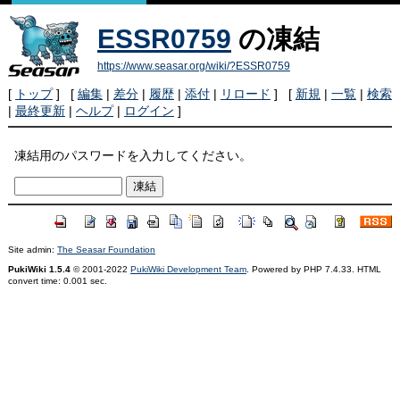
ESSR0759
の凍結
https://www.seasar.org/wiki/?ESSR0759
[
トップ
] [
編集
|
差分
|
履歴
|
添付
|
リロード
] [
新規
|
一覧
|
検索
|
最終更新
|
ヘルプ
|
ログイン
]
凍結用のパスワードを入力してください。
Site admin:
The Seasar Foundation
PukiWiki 1.5.4
© 2001-2022
PukiWiki Development Team
. Powered by PHP 7.4.33. HTML
convert time: 0.001 sec.