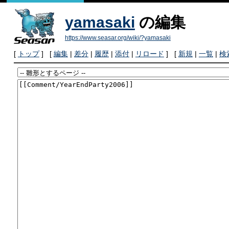
yamasaki
の編集
https://www.seasar.org/wiki/?yamasaki
[
トップ
] [
編集
|
差分
|
履歴
|
添付
|
リロード
] [
新規
|
一覧
|
検