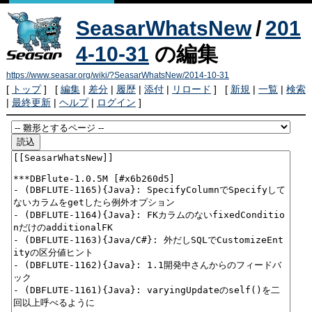
SeasarWhatsNew
/
201
4-10-31
の編集
https://www.seasar.org/wiki/?SeasarWhatsNew/2014-10-31
[
トップ
] [
編集
|
差分
|
履歴
|
添付
|
リロード
] [
新規
|
一覧
|
検索
|
最終更新
|
ヘルプ
|
ログイン
]