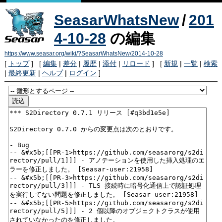
SeasarWhatsNew
/
201
4-10-28
の編集
https://www.seasar.org/wiki/?SeasarWhatsNew/2014-10-28
[
トップ
] [
編集
|
差分
|
履歴
|
添付
|
リロード
] [
新規
|
一覧
|
検索
|
最終更新
|
ヘルプ
|
ログイン
]