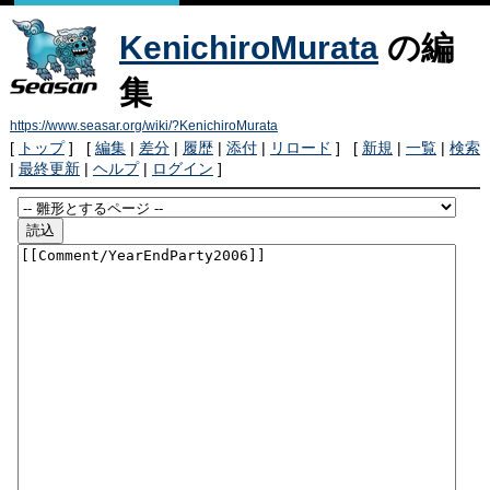
KenichiroMurata
の編
集
https://www.seasar.org/wiki/?KenichiroMurata
[
トップ
] [
編集
|
差分
|
履歴
|
添付
|
リロード
] [
新規
|
一覧
|
検索
|
最終更新
|
ヘルプ
|
ログイン
]