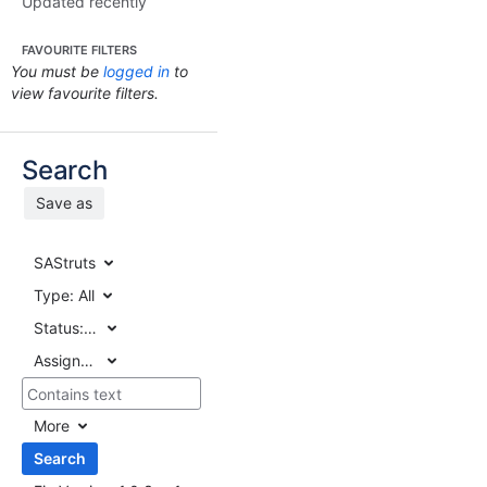
Updated recently
FAVOURITE FILTERS
You must be
logged in
to
view favourite filters.
Search
Save as
SAStruts
Type:
All
Status:
All
Assignee:
All
More
Search