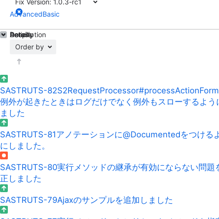
Fix Version:
1.0.3-rc1
Advanced
Basic
Details
Description
Activity
People
Dates
Order by
SASTRUTS-82
S2RequestProcessor#processActionFor
例外が起きたときはログだけでなく例外もスローするよう
ました
SASTRUTS-81
アノテーションに@Documentedをつける
にしました。
SASTRUTS-80
実行メソッドの継承が有効にならない問題
正しました
SASTRUTS-79
Ajaxのサンプルを追加しました