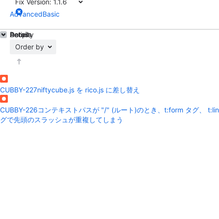
Fix Version:
1.1.6
Advanced
Basic
Details
Activity
People
Dates
Order by
CUBBY-227
niftycube.js を rico.js に差し替え
CUBBY-226
コンテキストパスが "/" (ルート)のとき、t:form タグ、 t:lin
グで先頭のスラッシュが重複してしまう